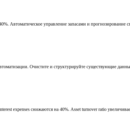
40%. Автоматическое управление запасами и прогнозирование с
автоматизации. Очистите и структурируйте существующие данны
terest expenses снижаются на 40%. Asset turnover ratio увеличива