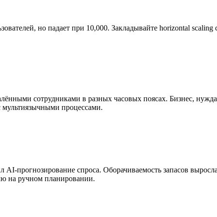
ователей, но падает при 10,000. Закладывайте horizontal scaling 
лёнными сотрудниками в разных часовых поясах. Бизнес, нужд
с мультиязычными процессами.
л AI-прогнозирование спроса. Оборачиваемость запасов выросла
лю на ручном планировании.