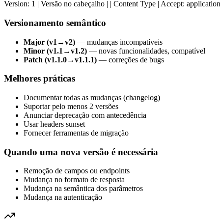
Version: 1 | Versão no cabeçalho | | Content Type | Accept: applicatio
Versionamento semântico
Major (v1→v2)
— mudanças incompatíveis
Minor (v1.1→v1.2)
— novas funcionalidades, compatível
Patch (v1.1.0→v1.1.1)
— correções de bugs
Melhores práticas
Documentar todas as mudanças (changelog)
Suportar pelo menos 2 versões
Anunciar deprecação com antecedência
Usar headers sunset
Fornecer ferramentas de migração
Quando uma nova versão é necessária
Remoção de campos ou endpoints
Mudança no formato de resposta
Mudança na semântica dos parâmetros
Mudança na autenticação