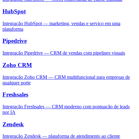
HubSpot
Integração HubSpot — marketing, vendas e serviço em uma
plataforma
Pipedrive
Integração Pipedrive — CRM de vendas com pipelines visuais
Zoho CRM
Integração Zoho CRM — CRM multifuncional para empresas de
qualquer porte
Freshsales
Integração Freshsales — CRM moderno com pontuação de leads
por IA
Zendesk
Integração Zendesk — plataforma de atendimento ao cliente