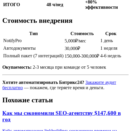
+80%
ИТОГО
48 ч/нед
эффективности
Стоимость внедрения
Тип
Стоимость
Срок
NotifyPro
1 день
5,000₽/мес
Автодокументы
1 неделя
30,000₽
Полный пакет (7 интеграций)
4-6 недель
150,000-300,000₽
Окупаемость:
2-3 месяца при команде от 5 человек
Хотите автоматизировать Битрикс24?
Закажите аудит
бесплатно
— покажем, где теряете время и деньги.
Похожие статьи
Как мы сэкономили SEO-агентству $147,600 в
год
Кейс автоматизации linkbuilding: сокращение времени на