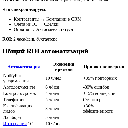
Что синхронизируем:
Контрагенты ↔ Компании в CRM
Счета из 1С → Сделки
Оплаты → Автосмена статуса
ROI:
2 часа/день бухгалтера
Общий ROI автоматизаций
Экономия
Автоматизация
Прирост конверсии
времени
NotifyPro
10 ч/нед
+35% повторных
уведомления
Автодокументы
6 ч/нед
-80% ошибок
Контроль сроков
4 ч/нед
+15% конверсии
Телефония
5 ч/нед
0% потерь
Квалификация
+30%
8 ч/нед
лидов
эффективности
Дашборд
5 ч/нед
—
Интеграция
1С
10 ч/нед
—