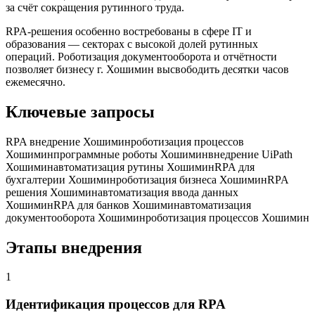
за счёт сокращения рутинного труда.
RPA-решения особенно востребованы в сфере IT и
образования — секторах с высокой долей рутинных
операций. Роботизация документооборота и отчётности
позволяет бизнесу г. Хошимин высвободить десятки часов
ежемесячно.
Ключевые запросы
RPA внедрение Хошимин
роботизация процессов
Хошимин
программные роботы Хошимин
внедрение UiPath
Хошимин
автоматизация рутины Хошимин
RPA для
бухгалтерии Хошимин
роботизация бизнеса Хошимин
RPA
решения Хошимин
автоматизация ввода данных
Хошимин
RPA для банков Хошимин
автоматизация
документооборота Хошимин
роботизация процессов Хошимин
Этапы внедрения
1
Идентификация процессов для RPA