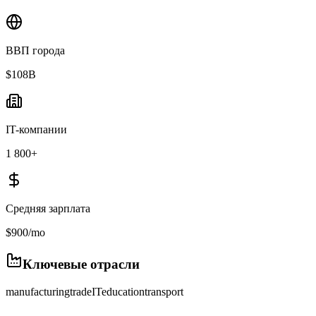
ВВП города
$108B
IT-компании
1 800+
Средняя зарплата
$900/mo
Ключевые отрасли
manufacturing
trade
IT
education
transport