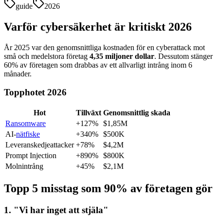
guide
2026
Varför cybersäkerhet är kritiskt 2026
År 2025 var den genomsnittliga kostnaden för en cyberattack mot
små och medelstora företag
4,35 miljoner dollar
. Dessutom stänger
60% av företagen som drabbas av ett allvarligt intrång inom 6
månader.
Topphotet 2026
Hot
Tillväxt
Genomsnittlig skada
Ransomware
+127%
$1,85M
AI-
nätfiske
+340%
$500K
Leveranskedjeattacker
+78%
$4,2M
Prompt Injection
+890%
$800K
Molnintrång
+45%
$2,1M
Topp 5 misstag som 90% av företagen gör
1. "Vi har inget att stjäla"