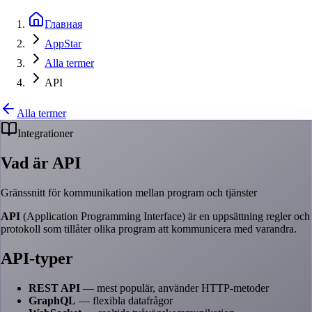
Главная
AppStar
Alla termer
API
Alla termer
Integrationer
Vad är API
Gränssnitt för kommunikation mellan program och tjänster
API
(Application Programming Interface) är en uppsättning regler och
protokoll som tillåter olika program att kommunicera med varandra.
API-typer
REST API
— mest populär, använder HTTP-metoder
GraphQL
— flexibla datafrågor