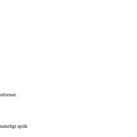
stformat.
aturligt språk