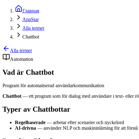
Главная
AppStar
Alla termer
Chattbot
Alla termer
Automation
Vad är Chattbot
Program för automatiserad användarkommunikation
Chattbot
— ett program som för dialog med användare i text- eller rö
Typer av Chattbottar
Regelbaserade
— arbetar efter scenarier och nyckelord
AI-drivna
— använder NLP och maskininlärning för att förstå n