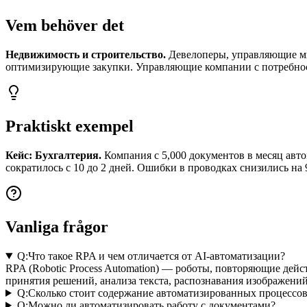
Vem behöver det
Недвижимость и строительство.
Девелоперы, управляющие мн
оптимизирующие закупки. Управляющие компании с потребно
Praktiskt exempel
Кейс: Бухгалтерия.
Компания с 5,000 документов в месяц авто
сократилось с 10 до 2 дней. Ошибки в проводках снизились на
Vanliga frågor
Q:
Что такое RPA и чем отличается от AI-автоматизации?
RPA (Robotic Process Automation) — роботы, повторяющие дейс
принятия решений, анализа текста, распознавания изображений
Q:
Сколько стоит содержание автоматизированных процессо
Q:
Можно ли автоматизировать работу с документами?