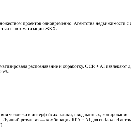
ожеством проектов одновременно. Агентства недвижимости с б
стью в автоматизации ЖКХ.
матизировала распознавание и обработку. OCR + AI извлекают да
 95%.
твия человека в интерфейсах: клики, ввод данных, копирование
. Лучший результат — комбинация RPA + AI для end-to-end авто
в?