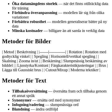
Öka datamängdens storlek
— när det finns otillräcklig data
för träning
Förhindra överanpassning
— modellen lär sig från olika
variationer
Förbättra robusthet
— modellen generaliserar bättre på ny
data
Minska kostnader
— billigare än att samla in verklig data
Metoder för Bilder
| Metod | Beskrivning | |-------|-------------| | Rotation | Rotation med
godtycklig vinkel | | Spegling | Horisontell/vertikal spegling | |
Skalning | Zooma in/ut | | Beskärning | Slumpmässig beskärning av
bilddel | | Ljusstyrka/Kontrast | Färgkarakteristikjusteringar | | Brus |
Lägga till Gaussiskt brus | | Cutout/Mixup | Moderna tekniker |
Metoder för Text
Tillbakaöversättning
— översätta fram och tillbaka genom
ett annat språk
Synonymer
— ersätta ord med synonymer
Infogning/radering
— slumpmässiga ord
Blandning
— ändra ordföljd