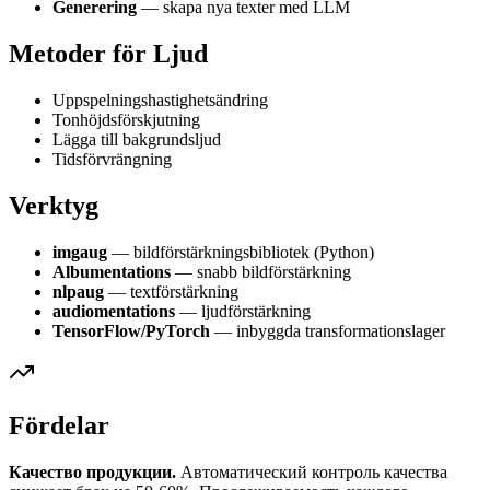
Generering
— skapa nya texter med LLM
Metoder för Ljud
Uppspelningshastighetsändring
Tonhöjdsförskjutning
Lägga till bakgrundsljud
Tidsförvrängning
Verktyg
imgaug
— bildförstärkningsbibliotek (Python)
Albumentations
— snabb bildförstärkning
nlpaug
— textförstärkning
audiomentations
— ljudförstärkning
TensorFlow/PyTorch
— inbyggda transformationslager
Fördelar
Качество продукции.
Автоматический контроль качества