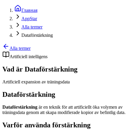
Главная
AppStar
Alla termer
Dataförstärkning
Alla termer
Artificiell intelligens
Vad är Dataförstärkning
Artificiell expansion av träningsdata
Dataförstärkning
Dataförstärkning
är en teknik för att artificiellt öka volymen av
träningsdata genom att skapa modifierade kopior av befintlig data.
Varför använda förstärkning