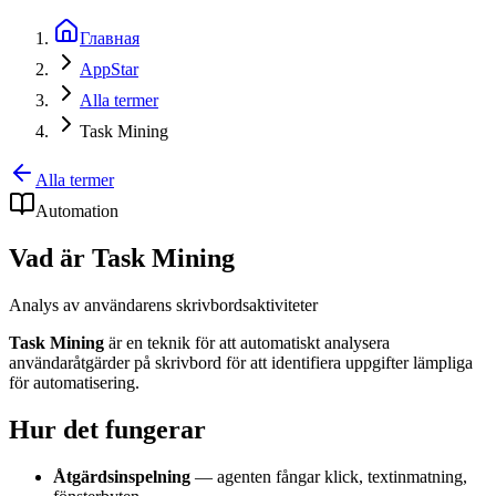
Главная
AppStar
Alla termer
Task Mining
Alla termer
Automation
Vad är Task Mining
Analys av användarens skrivbordsaktiviteter
Task Mining
är en teknik för att automatiskt analysera
användaråtgärder på skrivbord för att identifiera uppgifter lämpliga
för automatisering.
Hur det fungerar
Åtgärdsinspelning
— agenten fångar klick, textinmatning,