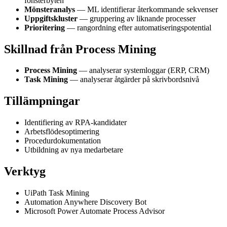
fönsterbyten
Mönsteranalys
— ML identifierar återkommande sekvenser
Uppgiftskluster
— gruppering av liknande processer
Prioritering
— rangordning efter automatiseringspotential
Skillnad från Process Mining
Process Mining
— analyserar systemloggar (ERP, CRM)
Task Mining
— analyserar åtgärder på skrivbordsnivå
Tillämpningar
Identifiering av RPA-kandidater
Arbetsflödesoptimering
Procedurdokumentation
Utbildning av nya medarbetare
Verktyg
UiPath Task Mining
Automation Anywhere Discovery Bot
Microsoft Power Automate Process Advisor