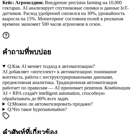
Кейс: Агрохолдинг.
Внедрение precision farming на 10,000
гектарах. AI анализирует спутниковые снимки и данные IoT-
датчиков. Расход удобрений снизился на 30%, урожайность
выросла на 15%. Мониторинг состояния полей в реальном
времени экономит 500 часов агрономов в сезон.
คำถามที่พบบ่อย
Q:
Как AI меняет подход к автоматизации?
AI добавляет «интеллект» к автоматизации: понимание
контекста, работа с неструктурированными данными,
предиктивная аналитика. Традиционная автоматизация
работает по правилам — AI принимает решения. Комбинация
AI + RPA создаёт intelligent automation, способную
обрабатывать до 80% всех задач.
Q:
Можно ли автоматизировать продажи?
Q:
Что такое hyperautomation?
คำศัพท์ที่เกี่ยวข้อง