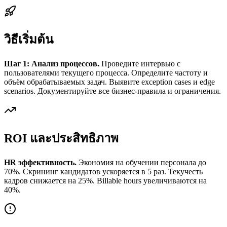
วิธีเริ่มต้น
Шаг 1: Анализ процессов.
Проведите интервью с
пользователями текущего процесса. Определите частоту и
объём обрабатываемых задач. Выявите exception cases и edge
scenarios. Документируйте все бизнес-правила и ограничения.
ROI และประสิทธิภาพ
HR эффективность.
Экономия на обучении персонала до
70%. Скрининг кандидатов ускоряется в 5 раз. Текучесть
кадров снижается на 25%. Billable hours увеличиваются на
40%.