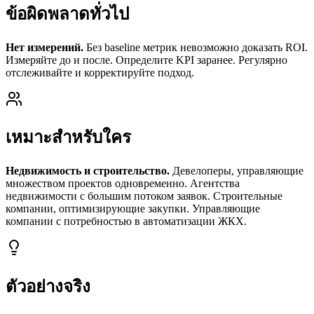
ข้อผิดพลาดทั่วไป
Нет измерений.
Без baseline метрик невозможно доказать ROI.
Измеряйте до и после. Определите KPI заранее. Регулярно
отслеживайте и корректируйте подход.
เหมาะสำหรับใคร
Недвижимость и строительство.
Девелоперы, управляющие
множеством проектов одновременно. Агентства
недвижимости с большим потоком заявок. Строительные
компании, оптимизирующие закупки. Управляющие
компании с потребностью в автоматизации ЖКХ.
ตัวอย่างจริง