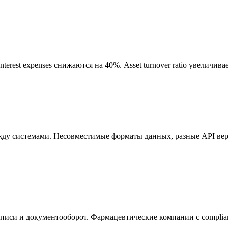
terest expenses снижаются на 40%. Asset turnover ratio увеличива
у системами. Несовместимые форматы данных, разные API верс
си и документооборот. Фармацевтические компании с complianc