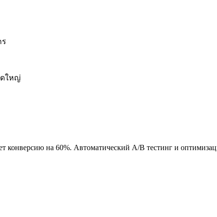
กร
าดใหญ่
т конверсию на 60%. Автоматический A/B тестинг и оптимизац