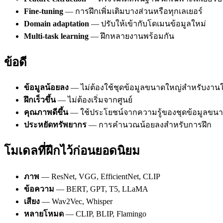
Fine-tuning
— การฝึกเพิ่มเติมบางส่วนหรือทุกเลเยอร์
Domain adaptation
— ปรับให้เข้ากับโดเมนข้อมูลใหม่
Multi-task learning
— ฝึกหลายงานพร้อมกัน
ข้อดี
ข้อมูลน้อยลง
— ไม่ต้องใช้ชุดข้อมูลขนาดใหญ่สำหรับงาน
ฝึกเร็วขึ้น
— ไม่ต้องเริ่มจากศูนย์
คุณภาพดีขึ้น
— ใช้ประโยชน์จากความรู้ของชุดข้อมูลขน
ประหยัดทรัพยากร
— การคำนวณน้อยลงสำหรับการฝึก
โมเดลที่ฝึกไว้ก่อนยอดนิยม
ภาพ
— ResNet, VGG, EfficientNet, CLIP
ข้อความ
— BERT, GPT, T5, LLaMA
เสียง
— Wav2Vec, Whisper
หลายโหมด
— CLIP, BLIP, Flamingo