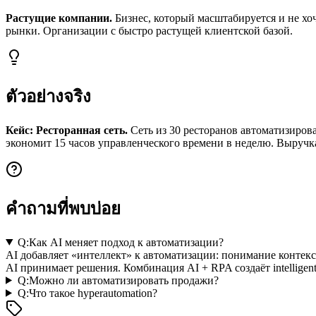
Растущие компании.
Бизнес, который масштабируется и не хо
рынки. Организации с быстро растущей клиентской базой.
ตัวอย่างจริง
Кейс: Ресторанная сеть.
Сеть из 30 ресторанов автоматизиров
экономит 15 часов управленческого времени в неделю. Выручк
คำถามที่พบบ่อย
Q:
Как AI меняет подход к автоматизации?
AI добавляет «интеллект» к автоматизации: понимание контек
AI принимает решения. Комбинация AI + RPA создаёт intelligent
Q:
Можно ли автоматизировать продажи?
Q:
Что такое hyperautomation?