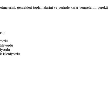
melerini, gercekleri toplamalarini ve yerinde karar vermelerini gerekti
sti:
yordu
diliyordu
iyordu
k isleniyordu