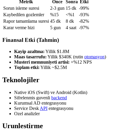
Metrik
Once
Sonra
Etki
Sorun isleme suresi
2-3 gun
15 dk
-99%
Kaybedilen gozlemler
%15
<%1
-93%
Rapor tamamlama suresi
45 dk
8 dk
-82%
Karar verme hizi
5 gun
4 saat
-97%
Finansal Etki (Tahmin)
Kayip azaltma:
Yillik $1.8M
Maas tasarrufu:
Yillik $340K (rutin
otomasyon
)
Musteri memnuniyeti artisi:
+%12 NPS
Toplam etki:
Yillik ~$2.5M
Teknolojiler
Native iOS (Swift) ve Android (Kotlin)
Sifrelenmis guvenli
backend
Kurumsal AD entegrasyonu
Service Desk
API
entegrasyonu
Ozel analizler
Urunlestirme