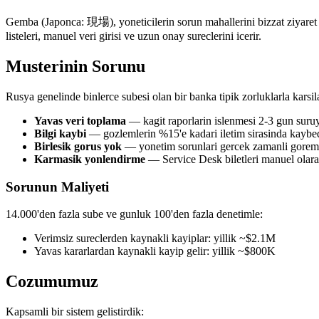
Gemba (Japonca: 現場), yoneticilerin sorun mahallerini bizzat ziyaret et
listeleri, manuel veri girisi ve uzun onay sureclerini icerir.
Musterinin Sorunu
Rusya genelinde binlerce subesi olan bir banka tipik zorluklarla karsila
Yavas veri toplama
— kagit raporlarin islenmesi 2-3 gun suru
Bilgi kaybi
— gozlemlerin %15'e kadari iletim sirasinda kaybe
Birlesik gorus yok
— yonetim sorunlari gercek zamanli gorem
Karmasik yonlendirme
— Service Desk biletleri manuel olara
Sorunun Maliyeti
14.000'den fazla sube ve gunluk 100'den fazla denetimle:
Verimsiz sureclerden kaynakli kayiplar: yillik ~$2.1M
Yavas kararlardan kaynakli kayip gelir: yillik ~$800K
Cozumumuz
Kapsamli bir sistem gelistirdik: