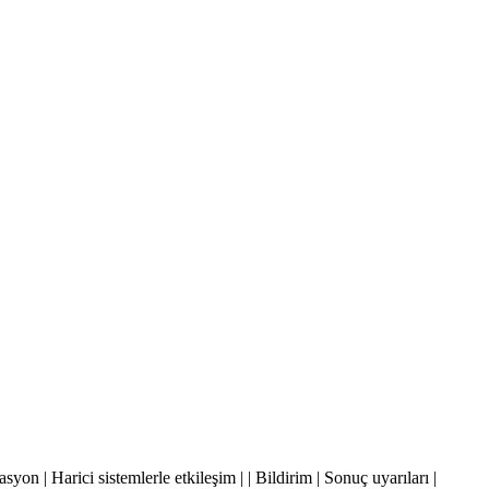
asyon | Harici sistemlerle etkileşim | | Bildirim | Sonuç uyarıları |