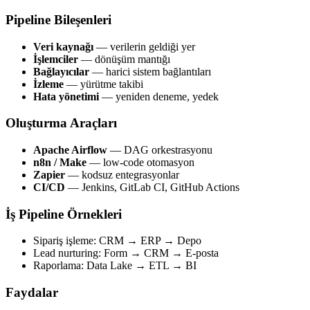
Pipeline Bileşenleri
Veri kaynağı
— verilerin geldiği yer
İşlemciler
— dönüşüm mantığı
Bağlayıcılar
— harici sistem bağlantıları
İzleme
— yürütme takibi
Hata yönetimi
— yeniden deneme, yedek
Oluşturma Araçları
Apache Airflow
— DAG orkestrasyonu
n8n / Make
— low-code otomasyon
Zapier
— kodsuz entegrasyonlar
CI/CD
— Jenkins, GitLab CI, GitHub Actions
İş Pipeline Örnekleri
Sipariş işleme: CRM → ERP → Depo
Lead nurturing: Form → CRM → E-posta
Raporlama: Data Lake → ETL → BI
Faydalar