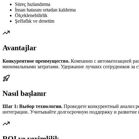
Süreç hızlandırma
İnsan hatasını ortadan kaldırma
Ölçeklenebilirlik
Şeffaflık ve denetim
Avantajlar
Конкурентное преимущество.
Компании с автоматизацией раст
минимальными затратами. Удержание лучших сотрудников за сч
Nasıl başlanır
Шаг 1: Выбор технологии.
Проведите конкурентный анализ р
интеграции. Учитывайте долгосрочную поддержку и развитие
ROI ve verimlilik