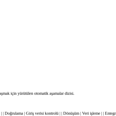
mak için yürütülen otomatik aşamalar dizisi.
lay | | Doğrulama | Giriş verisi kontrolü | | Dönüşüm | Veri işleme | | Entegr