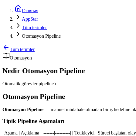
Главная
AppStar
Tüm terimler
Otomasyon Pipeline
Tüm terimler
Otomasyon
Nedir Otomasyon Pipeline
Otomatik görevler pipeline'ı
Otomasyon Pipeline
Otomasyon Pipeline
— manuel müdahale olmadan bir iş hedefine ulaş
Tipik Pipeline Aşamaları
| Aşama | Açıklama | |-------|----------| | Tetikleyici | Süreci başlatan o