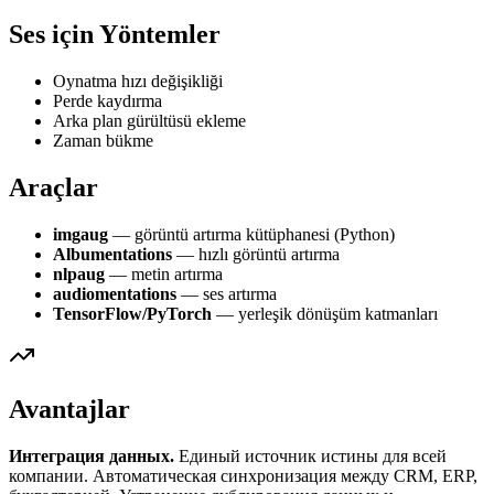
Ses için Yöntemler
Oynatma hızı değişikliği
Perde kaydırma
Arka plan gürültüsü ekleme
Zaman bükme
Araçlar
imgaug
— görüntü artırma kütüphanesi (Python)
Albumentations
— hızlı görüntü artırma
nlpaug
— metin artırma
audiomentations
— ses artırma
TensorFlow/PyTorch
— yerleşik dönüşüm katmanları
Avantajlar
Интеграция данных.
Единый источник истины для всей
компании. Автоматическая синхронизация между CRM, ERP,