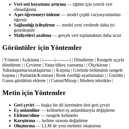
Veri seti boyutunu artırma
— eğitim için yeterli veri
olmadığında
Aşırı öğrenmeyi önleme
— model çeşitli varyasyonlardan
öğrenir
Sağlamlığı iyileştirme
— model yeni verilerde daha iyi
genelleştirir
Maliyetleri azaltma
— gerçek veri toplamaktan daha ucuz
Görüntüler için Yöntemler
| Yöntem | Açıklama | |--------|----------| | Döndürme | Rastgele açıyla
döndürme | | Çevirme | Yatay/dikey yansıtma | | Ölçekleme |
Yakınlaştırma/uzaklaştırma | | Kırpma | Görüntü bölümünü rastgele
kırpma | | Parlaklık/Kontrast | Renk özelliği ayarlamaları | | Gürültü |
Gauss gürültüsü ekleme | | Cutout/Mixup | Modern teknikler |
Metin için Yöntemler
Geri çeviri
— başka bir dil üzerinden ileri geri çeviri
Eş anlamlılar
— kelimeleri eş anlamlılarıyla değiştirme
Ekleme/silme
— rastgele kelimeler
Karıştırma
— kelime sırasını değiştirme
Oluşturma
— LLM ile yeni metinler oluşturma