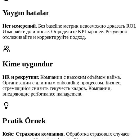
Yaygın hatalar
Нет измерений.
Без baseline метрик невозможно доказать ROI.
Измеряйте до и после. Определите KPI заранее. Регулярно
отслеживайте и корректируйте подход.
Kime uygundur
HR и рекрутинг.
Компании с высоким объёмом найма.
Организации с длинным onboarding процессом. Бизнес,
стремящийся снизить текучесть кадров. Компании,
внедряющие performance management.
Pratik Örnek
Кейс: Страховая компания.
Обработка страховых случаев