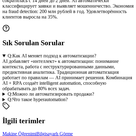
сократилась с 14 дней до 2 дней. AI автоматически
классифицирует заявки и выявляет мошенничество. Экономия
на fraud detection: 200 млн рублей в год. Удовлетворённость
клиентов выросла на 35%.
Sık Sorulan Sorular
Q:
Как AI меняет подход к автоматизации?
AI добавляет «интеллект» к автоматизации: понимание
контекста, работа с неструктурированными данными,
предиктивная аналитика. Традиционная автоматизация
работает по правилам — AI принимает решения. Комбинация
AI + RPA создаёт intelligent automation, способную
обрабатывать до 80% всех задач.
Q:
Можно ли автоматизировать продажи?
Q:
Что такое hyperautomation?
İlgili terimler
Makine Öğrenimi
Bilgisayarlı Görme