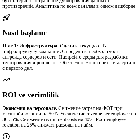
бухгалтерией. Устранение дублирования данных и
противоречий. Аналитика по всем каналам в одном дашборде.
Nasıl başlanır
Шаг 1: Инфраструктура.
Оцените текущую IT-
инфраструктуру компании. Определите необходимость
апгрейда серверов и сети. Настройте среды для разработки,
тестирования и production. Обеспечьте мониторинг и алертинг
с первого дня.
ROI ve verimlilik
Экономия на персонале.
Снижение затрат на ФОТ при
масштабировании на 50%. Увеличение revenue per employee на
30-35%. Снижение recruitment costs на 40%. Рост employee
retention на 25% снижает расходы на найм.