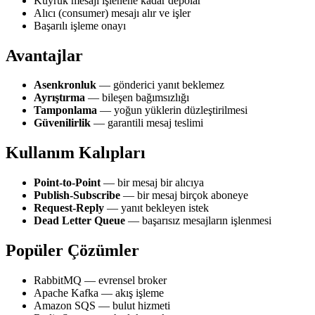
Kuyruk mesajı işlenene kadar depolar
Alıcı (consumer) mesajı alır ve işler
Başarılı işleme onayı
Avantajlar
Asenkronluk
— gönderici yanıt beklemez
Ayrıştırma
— bileşen bağımsızlığı
Tamponlama
— yoğun yüklerin düzleştirilmesi
Güvenilirlik
— garantili mesaj teslimi
Kullanım Kalıpları
Point-to-Point
— bir mesaj bir alıcıya
Publish-Subscribe
— bir mesaj birçok aboneye
Request-Reply
— yanıt bekleyen istek
Dead Letter Queue
— başarısız mesajların işlenmesi
Popüler Çözümler
RabbitMQ — evrensel broker
Apache Kafka — akış işleme
Amazon SQS — bulut hizmeti