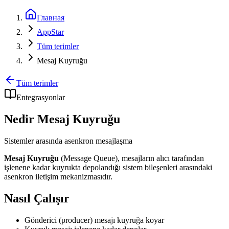
Главная
AppStar
Tüm terimler
Mesaj Kuyruğu
Tüm terimler
Entegrasyonlar
Nedir Mesaj Kuyruğu
Sistemler arasında asenkron mesajlaşma
Mesaj Kuyruğu
(Message Queue), mesajların alıcı tarafından
işlenene kadar kuyrukta depolandığı sistem bileşenleri arasındaki
asenkron iletişim mekanizmasıdır.
Nasıl Çalışır
Gönderici (producer) mesajı kuyruğa koyar