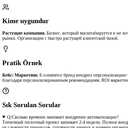
Kime uygundur
Растущие компании.
Бизнес, который масштабируется и не хо
рынки. Организации с быстро растущей клиентской базой.
Pratik Örnek
Кейс: Маркетинг.
E-commerce бренд внедрил персонализацию ч
благодаря персонализированным рекомендациям. ROI маркетин
Sık Sorulan Sorular
Q:
Сколько времени занимает внедрение автоматизации?
Типичный пилотный проект занимает 2-4 недели. Полное внедр
от сложности процессов, готовности данных и размера организ