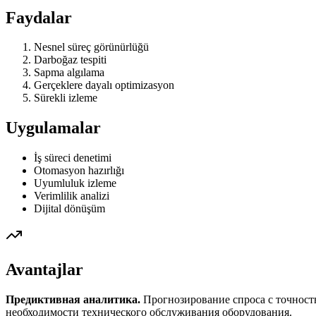
Faydalar
Nesnel süreç görünürlüğü
Darboğaz tespiti
Sapma algılama
Gerçeklere dayalı optimizasyon
Sürekli izleme
Uygulamalar
İş süreci denetimi
Otomasyon hazırlığı
Uyumluluk izleme
Verimlilik analizi
Dijital dönüşüm
Avantajlar
Предиктивная аналитика.
Прогнозирование спроса с точност
необходимости технического обслуживания оборудования.