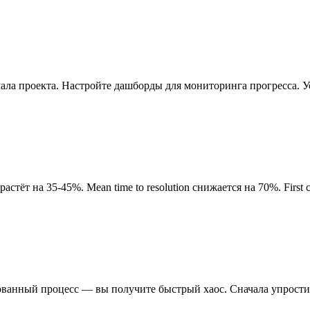
ла проекта. Настройте дашборды для мониторинга прогресса. Уст
тёт на 35-45%. Mean time to resolution снижается на 70%. First c
анный процесс — вы получите быстрый хаос. Сначала упростите 