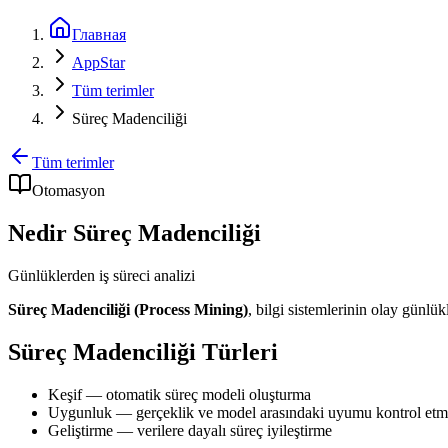
Главная
AppStar
Tüm terimler
Süreç Madenciliği
Tüm terimler
Otomasyon
Nedir Süreç Madenciliği
Günlüklerden iş süreci analizi
Süreç Madenciliği (Process Mining)
, bilgi sistemlerinin olay günlük
Süreç Madenciliği Türleri
Keşif — otomatik süreç modeli oluşturma
Uygunluk — gerçeklik ve model arasındaki uyumu kontrol et
Geliştirme — verilere dayalı süreç iyileştirme