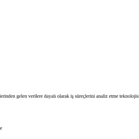
lerinden gelen verilere dayalı olarak iş süreçlerini analiz etme teknolojisi
me