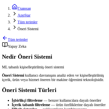
Главная
AppStar
Tüm terimler
Öneri Sistemi
Tüm terimler
Yapay Zeka
Nedir Öneri Sistemi
ML tabanlı kişiselleştirilmiş öneri sistemi
Öneri Sistemi
kullanıcı davranışını analiz eden ve kişiselleştirilmiş
içerik, ürün veya hizmet öneren bir makine öğrenimi teknolojisidir.
Öneri Sistemi Türleri
İşbirlikçi filtreleme
— benzer kullanıcılara dayalı öneriler
İçerik tabanlı filtreleme
— ürün özelliklerine dayalı öneriler