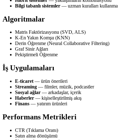
Hibrit sistemler
— yaklaşımların kombinasyonu
Bilgi tabanlı sistemler
— uzman kuralları kullanma
Algoritmalar
Matris Faktörizasyonu (SVD, ALS)
K-En Yakın Komşu (KNN)
Derin Öğrenme (Neural Collaborative Filtering)
Graf Sinir Ağları
Pekiştirmeli Öğrenme
İş Uygulamaları
E-ticaret
— ürün önerileri
Streaming
— filmler, müzik, podcastler
Sosyal ağlar
— arkadaşlar, içerik
Haberler
— kişiselleştirilmiş akış
Finans
— yatırım ürünleri
Performans Metrikleri
CTR (Tıklama Oranı)
Satın alma dönüşümü