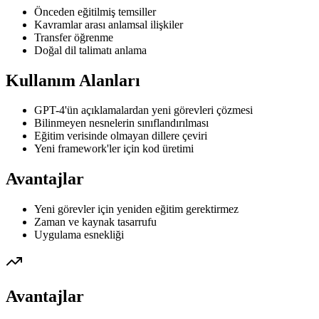
Önceden eğitilmiş temsiller
Kavramlar arası anlamsal ilişkiler
Transfer öğrenme
Doğal dil talimatı anlama
Kullanım Alanları
GPT-4'ün açıklamalardan yeni görevleri çözmesi
Bilinmeyen nesnelerin sınıflandırılması
Eğitim verisinde olmayan dillere çeviri
Yeni framework'ler için kod üretimi
Avantajlar
Yeni görevler için yeniden eğitim gerektirmez
Zaman ve kaynak tasarrufu
Uygulama esnekliği
Avantajlar