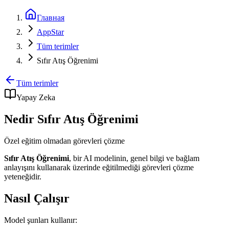
Главная
AppStar
Tüm terimler
Sıfır Atış Öğrenimi
Tüm terimler
Yapay Zeka
Nedir Sıfır Atış Öğrenimi
Özel eğitim olmadan görevleri çözme
Sıfır Atış Öğrenimi
, bir AI modelinin, genel bilgi ve bağlam
anlayışını kullanarak üzerinde eğitilmediği görevleri çözme
yeteneğidir.
Nasıl Çalışır
Model şunları kullanır: