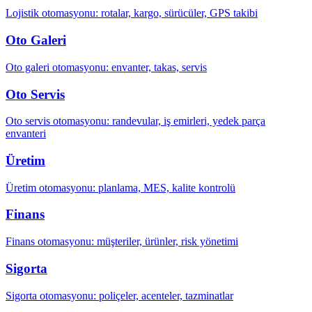
Lojistik otomasyonu: rotalar, kargo, sürücüler, GPS takibi
Oto Galeri
Oto galeri otomasyonu: envanter, takas, servis
Oto Servis
Oto servis otomasyonu: randevular, iş emirleri, yedek parça
envanteri
Üretim
Üretim otomasyonu: planlama, MES, kalite kontrolü
Finans
Finans otomasyonu: müşteriler, ürünler, risk yönetimi
Sigorta
Sigorta otomasyonu: poliçeler, acenteler, tazminatlar