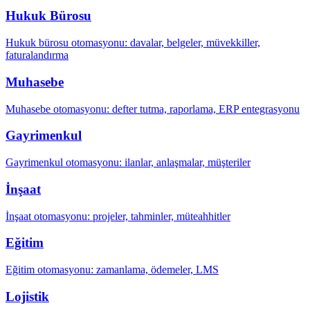
Hukuk Bürosu
Hukuk bürosu otomasyonu: davalar, belgeler, müvekkiller,
faturalandırma
Muhasebe
Muhasebe otomasyonu: defter tutma, raporlama, ERP entegrasyonu
Gayrimenkul
Gayrimenkul otomasyonu: ilanlar, anlaşmalar, müşteriler
İnşaat
İnşaat otomasyonu: projeler, tahminler, müteahhitler
Eğitim
Eğitim otomasyonu: zamanlama, ödemeler, LMS
Lojistik