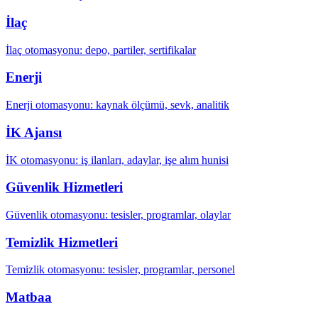
İlaç
İlaç otomasyonu: depo, partiler, sertifikalar
Enerji
Enerji otomasyonu: kaynak ölçümü, sevk, analitik
İK Ajansı
İK otomasyonu: iş ilanları, adaylar, işe alım hunisi
Güvenlik Hizmetleri
Güvenlik otomasyonu: tesisler, programlar, olaylar
Temizlik Hizmetleri
Temizlik otomasyonu: tesisler, programlar, personel
Matbaa