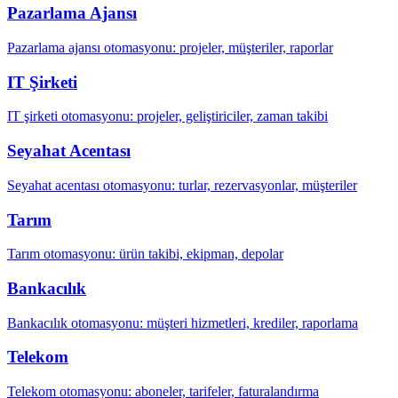
Pazarlama Ajansı
Pazarlama ajansı otomasyonu: projeler, müşteriler, raporlar
IT Şirketi
IT şirketi otomasyonu: projeler, geliştiriciler, zaman takibi
Seyahat Acentası
Seyahat acentası otomasyonu: turlar, rezervasyonlar, müşteriler
Tarım
Tarım otomasyonu: ürün takibi, ekipman, depolar
Bankacılık
Bankacılık otomasyonu: müşteri hizmetleri, krediler, raporlama
Telekom
Telekom otomasyonu: aboneler, tarifeler, faturalandırma