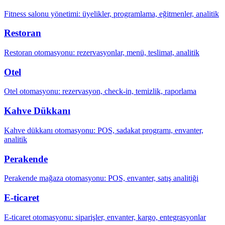
Fitness salonu yönetimi: üyelikler, programlama, eğitmenler, analitik
Restoran
Restoran otomasyonu: rezervasyonlar, menü, teslimat, analitik
Otel
Otel otomasyonu: rezervasyon, check-in, temizlik, raporlama
Kahve Dükkanı
Kahve dükkanı otomasyonu: POS, sadakat programı, envanter,
analitik
Perakende
Perakende mağaza otomasyonu: POS, envanter, satış analitiği
E-ticaret
E-ticaret otomasyonu: siparişler, envanter, kargo, entegrasyonlar