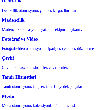
Denizcilik
Denizcilik otomasyonu: gemiler, kargo, limanlar
Madencilik
Madencilik otomasyonu: yataklar, ekipman, çıkarma
Fotoğraf ve Video
Fotoğraf/video otomasyonu: siparişler, çekimler, düzenleme
Çeviri
Çeviri otomasyonu: siparişler, çevirmenler, diller
Tamir Hizmetleri
Tamir otomasyonu: talepler, tamirler, yedek parçalar
Moda
Moda otomasyonu: koleksiyonlar, üretim, satışlar