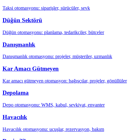
Taksi otomasyonu: siparişler, sürücüler, sevk
Düğün Sektörü
Düğün otomasyonu: planlama, tedarikçiler, bütçeler
Danışmanlık
Danışmanlık otomasyonu: projeler, müşteriler, uzmanlık
Kar Amacı Gütmeyen
Kar amacı gütmeyen otomasyon: bağışçılar, projeler, gönüllüler
Depolama
Depo otomasyonu: WMS, kabul, sevkiyat, envanter
Havacılık
Havacılık otomasyonu: uçuşlar, rezervasyon, bakım