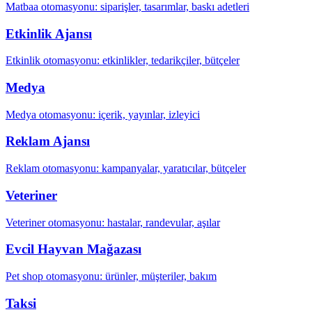
Matbaa otomasyonu: siparişler, tasarımlar, baskı adetleri
Etkinlik Ajansı
Etkinlik otomasyonu: etkinlikler, tedarikçiler, bütçeler
Medya
Medya otomasyonu: içerik, yayınlar, izleyici
Reklam Ajansı
Reklam otomasyonu: kampanyalar, yaratıcılar, bütçeler
Veteriner
Veteriner otomasyonu: hastalar, randevular, aşılar
Evcil Hayvan Mağazası
Pet shop otomasyonu: ürünler, müşteriler, bakım
Taksi