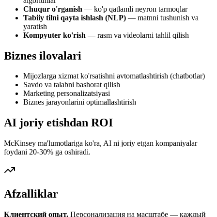
algoritmlar
Chuqur o'rganish
— ko'p qatlamli neyron tarmoqlar
Tabiiy tilni qayta ishlash (NLP)
— matnni tushunish va
yaratish
Kompyuter ko'rish
— rasm va videolarni tahlil qilish
Biznes ilovalari
Mijozlarga xizmat ko'rsatishni avtomatlashtirish (chatbotlar)
Savdo va talabni bashorat qilish
Marketing personalizatsiyasi
Biznes jarayonlarini optimallashtirish
AI joriy etishdan ROI
McKinsey ma'lumotlariga ko'ra, AI ni joriy etgan kompaniyalar
foydani 20-30% ga oshiradi.
Afzalliklar
Клиентский опыт.
Персонализация на масштабе — каждый