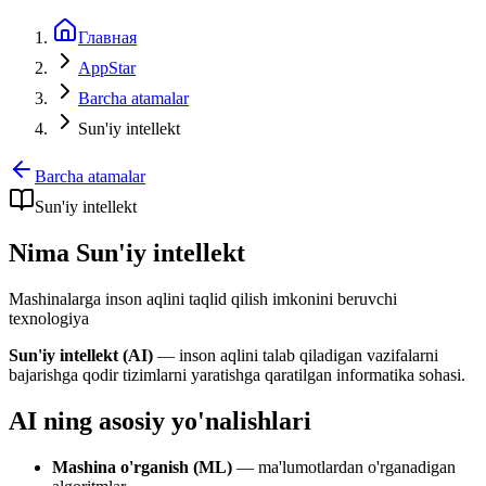
Главная
AppStar
Barcha atamalar
Sun'iy intellekt
Barcha atamalar
Sun'iy intellekt
Nima Sun'iy intellekt
Mashinalarga inson aqlini taqlid qilish imkonini beruvchi
texnologiya
Sun'iy intellekt (AI)
— inson aqlini talab qiladigan vazifalarni
bajarishga qodir tizimlarni yaratishga qaratilgan informatika sohasi.
AI ning asosiy yo'nalishlari
Mashina o'rganish (ML)
— ma'lumotlardan o'rganadigan