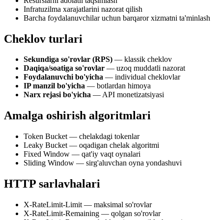
Resurslarni adolatli taqsimlash
Infratuzilma xarajatlarini nazorat qilish
Barcha foydalanuvchilar uchun barqaror xizmatni ta'minlash
Cheklov turlari
Sekundiga so'rovlar (RPS)
— klassik cheklov
Daqiqa/soatiga so'rovlar
— uzoq muddatli nazorat
Foydalanuvchi bo'yicha
— individual cheklovlar
IP manzil bo'yicha
— botlardan himoya
Narx rejasi bo'yicha
— API monetizatsiyasi
Amalga oshirish algoritmlari
Token Bucket — chelakdagi tokenlar
Leaky Bucket — oqadigan chelak algoritmi
Fixed Window — qat'iy vaqt oynalari
Sliding Window — sirg'aluvchan oyna yondashuvi
HTTP sarlavhalari
X-RateLimit-Limit — maksimal so'rovlar
X-RateLimit-Remaining — qolgan so'rovlar