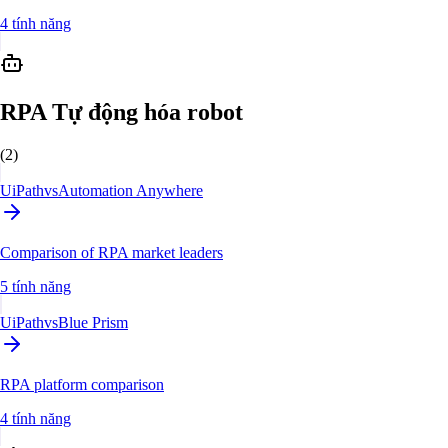
4 tính năng
RPA Tự động hóa robot
(2)
UiPath
vs
Automation Anywhere
Comparison of RPA market leaders
5 tính năng
UiPath
vs
Blue Prism
RPA platform comparison
4 tính năng