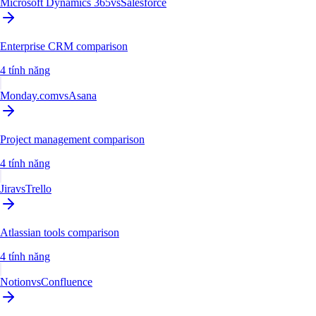
Microsoft Dynamics 365
vs
Salesforce
Enterprise CRM comparison
4 tính năng
Monday.com
vs
Asana
Project management comparison
4 tính năng
Jira
vs
Trello
Atlassian tools comparison
4 tính năng
Notion
vs
Confluence