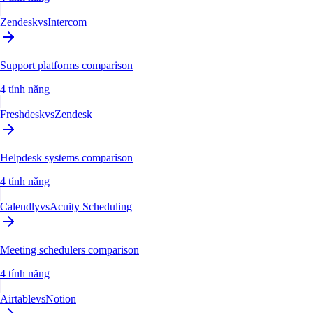
Zendesk
vs
Intercom
Support platforms comparison
4 tính năng
Freshdesk
vs
Zendesk
Helpdesk systems comparison
4 tính năng
Calendly
vs
Acuity Scheduling
Meeting schedulers comparison
4 tính năng
Airtable
vs
Notion