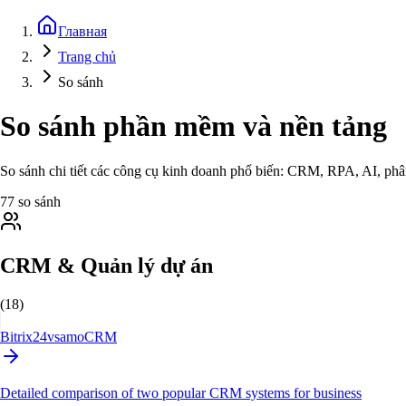
Главная
Trang chủ
So sánh
So sánh phần mềm và nền tảng
So sánh chi tiết các công cụ kinh doanh phổ biến: CRM, RPA, AI, phâ
77 so sánh
CRM & Quản lý dự án
(18)
Bitrix24
vs
amoCRM
Detailed comparison of two popular CRM systems for business