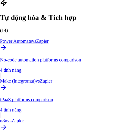
Tự động hóa & Tích hợp
(14)
Power Automate
vs
Zapier
No-code automation platforms comparison
4 tính năng
Make (Integromat)
vs
Zapier
iPaaS platforms comparison
4 tính năng
n8n
vs
Zapier