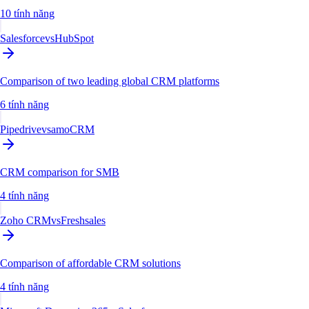
10 tính năng
Salesforce
vs
HubSpot
Comparison of two leading global CRM platforms
6 tính năng
Pipedrive
vs
amoCRM
CRM comparison for SMB
4 tính năng
Zoho CRM
vs
Freshsales
Comparison of affordable CRM solutions
4 tính năng