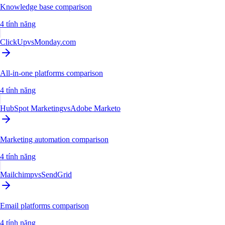
Knowledge base comparison
4 tính năng
ClickUp
vs
Monday.com
All-in-one platforms comparison
4 tính năng
HubSpot Marketing
vs
Adobe Marketo
Marketing automation comparison
4 tính năng
Mailchimp
vs
SendGrid
Email platforms comparison
4 tính năng