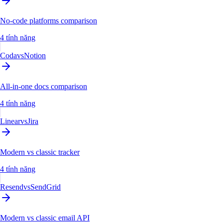
No-code platforms comparison
4 tính năng
Coda
vs
Notion
All-in-one docs comparison
4 tính năng
Linear
vs
Jira
Modern vs classic tracker
4 tính năng
Resend
vs
SendGrid
Modern vs classic email API