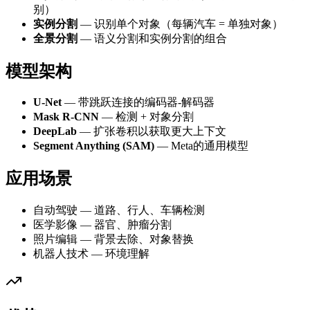
别）
实例分割
— 识别单个对象（每辆汽车 = 单独对象）
全景分割
— 语义分割和实例分割的组合
模型架构
U-Net
— 带跳跃连接的编码器-解码器
Mask R-CNN
— 检测 + 对象分割
DeepLab
— 扩张卷积以获取更大上下文
Segment Anything (SAM)
— Meta的通用模型
应用场景
自动驾驶 — 道路、行人、车辆检测
医学影像 — 器官、肿瘤分割
照片编辑 — 背景去除、对象替换
机器人技术 — 环境理解