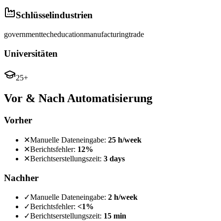
Schlüsselindustrien
government
tech
education
manufacturing
trade
Universitäten
25+
Vor & Nach Automatisierung
Vorher
✕
Manuelle Dateneingabe:
25 h/week
✕
Berichtsfehler:
12%
✕
Berichtserstellungszeit:
3 days
Nachher
✓
Manuelle Dateneingabe:
2 h/week
✓
Berichtsfehler:
<1%
✓
Berichtserstellungszeit:
15 min