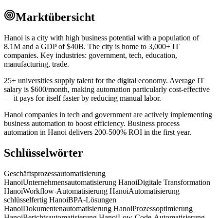
Marktübersicht
Hanoi is a city with high business potential with a population of
8.1M and a GDP of $40B. The city is home to 3,000+ IT
companies. Key industries: government, tech, education,
manufacturing, trade.
25+ universities supply talent for the digital economy. Average IT
salary is $600/month, making automation particularly cost-effective
— it pays for itself faster by reducing manual labor.
Hanoi companies in tech and government are actively implementing
business automation to boost efficiency. Business process
automation in Hanoi delivers 200-500% ROI in the first year.
Schlüsselwörter
Geschäftsprozessautomatisierung
Hanoi
Unternehmensautomatisierung Hanoi
Digitale Transformation
Hanoi
Workflow-Automatisierung Hanoi
Automatisierung
schlüsselfertig Hanoi
BPA-Lösungen
Hanoi
Dokumentenautomatisierung Hanoi
Prozessoptimierung
Hanoi
Berichtsautomatisierung Hanoi
Low-Code-Automatisierung