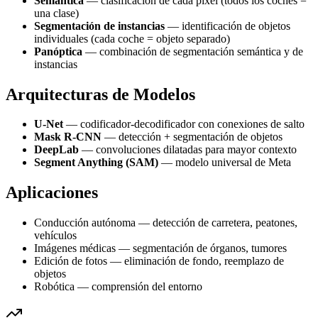
Semántica
— clasificación de cada píxel (todos los coches =
una clase)
Segmentación de instancias
— identificación de objetos
individuales (cada coche = objeto separado)
Panóptica
— combinación de segmentación semántica y de
instancias
Arquitecturas de Modelos
U-Net
— codificador-decodificador con conexiones de salto
Mask R-CNN
— detección + segmentación de objetos
DeepLab
— convoluciones dilatadas para mayor contexto
Segment Anything (SAM)
— modelo universal de Meta
Aplicaciones
Conducción autónoma — detección de carretera, peatones,
vehículos
Imágenes médicas — segmentación de órganos, tumores
Edición de fotos — eliminación de fondo, reemplazo de
objetos
Robótica — comprensión del entorno