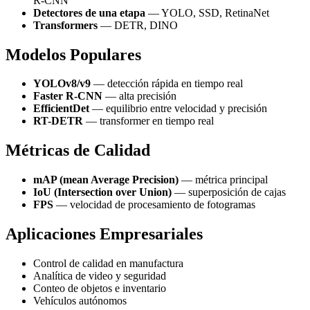
R-CNN
Detectores de una etapa
— YOLO, SSD, RetinaNet
Transformers
— DETR, DINO
Modelos Populares
YOLOv8/v9
— detección rápida en tiempo real
Faster R-CNN
— alta precisión
EfficientDet
— equilibrio entre velocidad y precisión
RT-DETR
— transformer en tiempo real
Métricas de Calidad
mAP (mean Average Precision)
— métrica principal
IoU (Intersection over Union)
— superposición de cajas
FPS
— velocidad de procesamiento de fotogramas
Aplicaciones Empresariales
Control de calidad en manufactura
Analítica de video y seguridad
Conteo de objetos e inventario
Vehículos autónomos