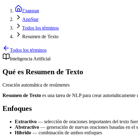
Главная
AppStar
Todos los términos
Resumen de Texto
Todos los términos
Inteligencia Artificial
Qué es Resumen de Texto
Creación automática de resúmenes
Resumen de Texto
es una tarea de NLP para crear automáticamente u
Enfoques
Extractivo
— selección de oraciones importantes del texto fue
Abstractivo
— generación de nuevas oraciones basadas en el s
Híbrido
— combinación de ambos enfoques