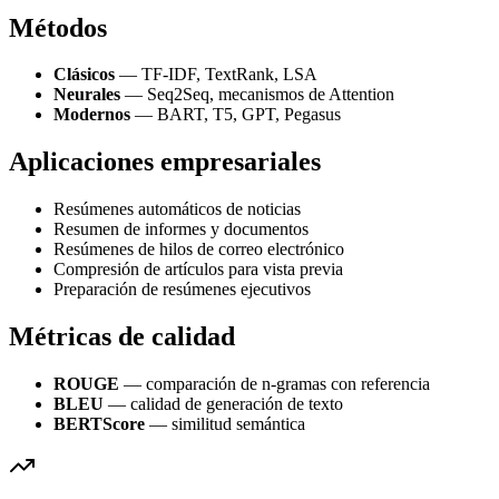
Métodos
Clásicos
— TF-IDF, TextRank, LSA
Neurales
— Seq2Seq, mecanismos de Attention
Modernos
— BART, T5, GPT, Pegasus
Aplicaciones empresariales
Resúmenes automáticos de noticias
Resumen de informes y documentos
Resúmenes de hilos de correo electrónico
Compresión de artículos para vista previa
Preparación de resúmenes ejecutivos
Métricas de calidad
ROUGE
— comparación de n-gramas con referencia
BLEU
— calidad de generación de texto
BERTScore
— similitud semántica