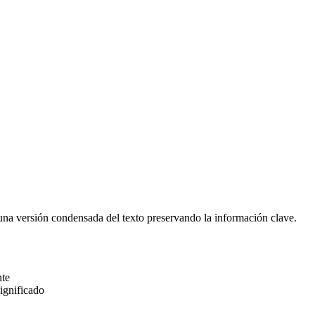
na versión condensada del texto preservando la información clave.
nte
ignificado