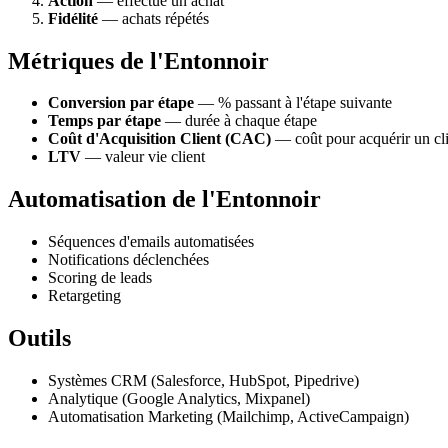
Action
— effectue un achat
Fidélité
— achats répétés
Métriques de l'Entonnoir
Conversion par étape
— % passant à l'étape suivante
Temps par étape
— durée à chaque étape
Coût d'Acquisition Client (CAC)
— coût pour acquérir un cl
LTV
— valeur vie client
Automatisation de l'Entonnoir
Séquences d'emails automatisées
Notifications déclenchées
Scoring de leads
Retargeting
Outils
Systèmes CRM (Salesforce, HubSpot, Pipedrive)
Analytique (Google Analytics, Mixpanel)
Automatisation Marketing (Mailchimp, ActiveCampaign)