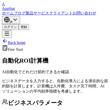
A
AppStar
ホーム
ブログ
製品
サービス
クライアント
お問い合わせ
ja
ログイン
登録
Back home
Free Tool
自動化ROI計算機
AI自動化でどれだけ節約できるか確認
ビジネスデータを入力すると、自動化導入による潜在的な節
約額を計算します。計算機は人件費、タスク完了時間、AI
ソリューションの平均効率指標を考慮します。
ビジネスパラメータ