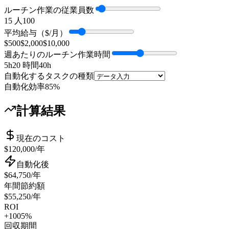
ルーチン作業の従業員数
1
5 人
100
平均給与（$/月）
$500
$2,000
$10,000
週あたりのルーチン作業時間
5h
20 時間
40h
自動化するタスクの種類
自動化効率
85%
計算結果
現在のコスト
$120,000
/年
自動化後
$64,750
/年
年間節約額
$55,250
/年
ROI
+1005%
回収期間