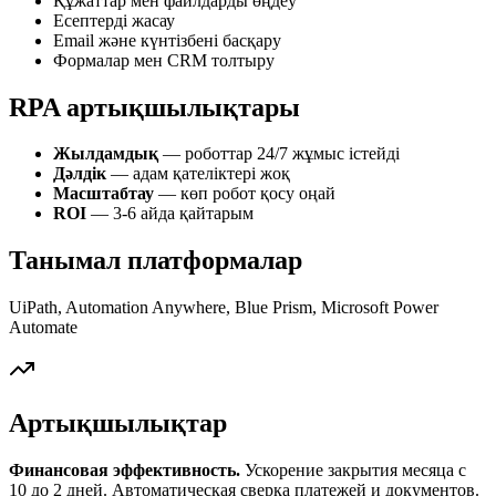
Құжаттар мен файлдарды өңдеу
Есептерді жасау
Email және күнтізбені басқару
Формалар мен CRM толтыру
RPA артықшылықтары
Жылдамдық
— роботтар 24/7 жұмыс істейді
Дәлдік
— адам қателіктері жоқ
Масштабтау
— көп робот қосу оңай
ROI
— 3-6 айда қайтарым
Танымал платформалар
UiPath, Automation Anywhere, Blue Prism, Microsoft Power
Automate
Артықшылықтар
Финансовая эффективность.
Ускорение закрытия месяца с
10 до 2 дней. Автоматическая сверка платежей и документов.