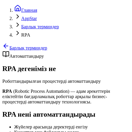
Главная
AppStar
Барлық терминдер
RPA
Барлық терминдер
Автоматтандыру
RPA дегеніміз не
Роботтандырылған процестерді автоматтандыру
RPA
(Robotic Process Automation) — адам әрекеттерін
еліктейтін бағдарламалық роботтар арқылы бизнес-
процестерді автоматтандыру технологиясы.
RPA нені автоматтандырады
Жүйелер арасында деректерді енгізу