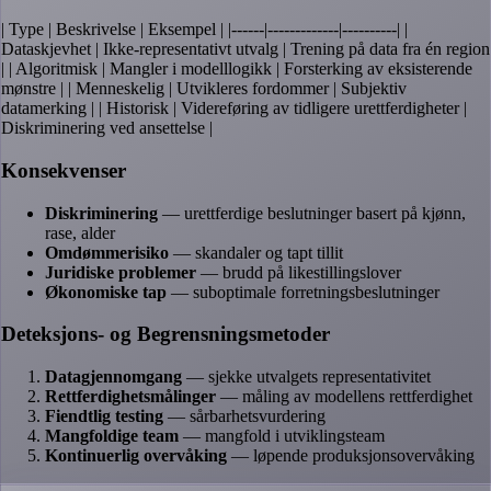
| Type | Beskrivelse | Eksempel | |------|-------------|----------| |
Dataskjevhet | Ikke-representativt utvalg | Trening på data fra én region
| | Algoritmisk | Mangler i modelllogikk | Forsterking av eksisterende
mønstre | | Menneskelig | Utvikleres fordommer | Subjektiv
datamerking | | Historisk | Videreføring av tidligere urettferdigheter |
Diskriminering ved ansettelse |
Konsekvenser
Diskriminering
— urettferdige beslutninger basert på kjønn,
rase, alder
Omdømmerisiko
— skandaler og tapt tillit
Juridiske problemer
— brudd på likestillingslover
Økonomiske tap
— suboptimale forretningsbeslutninger
Deteksjons- og Begrensningsmetoder
Datagjennomgang
— sjekke utvalgets representativitet
Rettferdighetsmålinger
— måling av modellens rettferdighet
Fiendtlig testing
— sårbarhetsvurdering
Mangfoldige team
— mangfold i utviklingsteam
Kontinuerlig overvåking
— løpende produksjonsovervåking