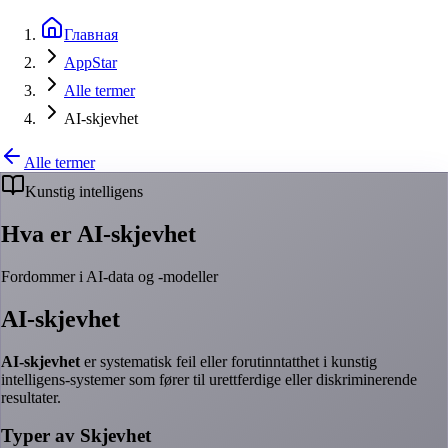
Главная
AppStar
Alle termer
AI-skjevhet
Alle termer
Kunstig intelligens
Hva er AI-skjevhet
Fordommer i AI-data og -modeller
AI-skjevhet
AI-skjevhet
er systematisk feil eller forutinntatthet i kunstig
intelligens-systemer som fører til urettferdige eller diskriminerende
resultater.
Typer av Skjevhet