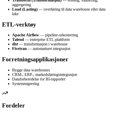
Transform (Transformasjon)
— rensing, validering,
aggregering
Load (Lasting)
— overføring til data warehouse eller data
lake
ETL-verktøy
Apache Airflow
— pipeline-orkestrering
Talend
— enterprise ETL-plattform
dbt
— transformasjon i warehouse
Fivetran
— automatisert integrasjon
Forretningsapplikasjoner
Bygge data warehouses
CRM-, ERP-, markedsføringsintegrasjon
Dataforberedelse for BI-rapporter
Systemmigrering
Fordeler