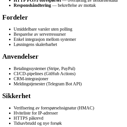
HTTP POST-forespørsel
— overføring av hendelsesdata
Responshåndtering
— bekreftelse av mottak
Fordeler
Umiddelbare varsler uten polling
Besparelse av serverressurser
Enkel integrasjon mellom systemer
Løsningens skalerbarhet
Anvendelser
Betalingssystemer (Stripe, PayPal)
CI/CD-pipelines (GitHub Actions)
CRM-integrasjoner
Meldingstjenester (Telegram Bot API)
Sikkerhet
Verifisering av forespørselssignatur (HMAC)
Hviteliste for IP-adresser
HTTPS påkrevd
Tidsavbrudd og nye forsøk