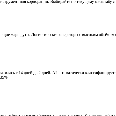
инструмент для корпорации. Выбирайте по текущему масштабу с за
ющие маршруты. Логистические операторы с высоким объёмом
атилась с 14 дней до 2 дней. AI автоматически классифицирует з
 35%.
ность быстро масштабироваться вверх и вниз. Удалённая работ