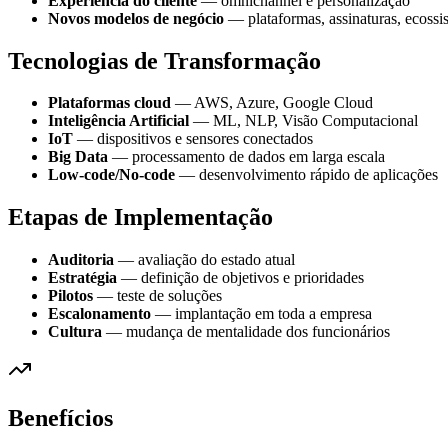
Experiência do cliente
— omnichannel e personalização
Novos modelos de negócio
— plataformas, assinaturas, ecossi
Tecnologias de Transformação
Plataformas cloud
— AWS, Azure, Google Cloud
Inteligência Artificial
— ML, NLP, Visão Computacional
IoT
— dispositivos e sensores conectados
Big Data
— processamento de dados em larga escala
Low-code/No-code
— desenvolvimento rápido de aplicações
Etapas de Implementação
Auditoria
— avaliação do estado atual
Estratégia
— definição de objetivos e prioridades
Pilotos
— teste de soluções
Escalonamento
— implantação em toda a empresa
Cultura
— mudança de mentalidade dos funcionários
Benefícios