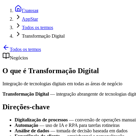
Главная
AppStar
Todos os termos
Transformação Digital
Todos os termos
Negócios
O que é Transformação Digital
Integração de tecnologias digitais em todas as áreas de negócio
Transformação Digital
— integração abrangente de tecnologias digi
Direções-chave
Digitalização de processos
— conversão de operações manuais 
Automação
— uso de IA e RPA para tarefas rotineiras
Análise de dados
— tomada de decisão baseada em dados