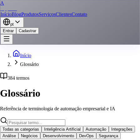
A
AppStar
Início
Blog
Produtos
Serviços
Clientes
Contato
pt
Entrar
Cadastrar
Início
Glossário
384 termos
Glossário
Referência de terminologia de automação empresarial e IA
Todas as categorias
Inteligência Artificial
Automação
Integrações
Análise
Negócios
Desenvolvimento
DevOps
Segurança