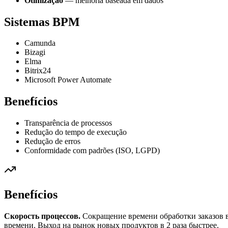
Otimização
— melhoria baseada em dados
Sistemas BPM
Camunda
Bizagi
Elma
Bitrix24
Microsoft Power Automate
Benefícios
Transparência de processos
Redução do tempo de execução
Redução de erros
Conformidade com padrões (ISO, LGPD)
Benefícios
Скорость процессов.
Сокращение времени обработки заказов в
времени. Выход на рынок новых продуктов в 2 раза быстрее.