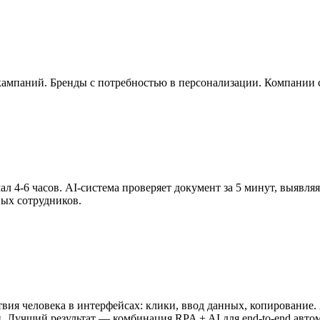
мпаний. Бренды с потребностью в персонализации. Компании с
л 4-6 часов. AI-система проверяет документ за 5 минут, выявл
вых сотрудников.
твия человека в интерфейсах: клики, ввод данных, копирование
. Лучший результат — комбинация RPA + AI для end-to-end авто