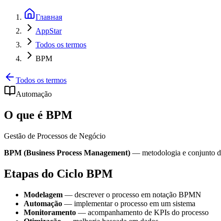
Главная
AppStar
Todos os termos
BPM
Todos os termos
Automação
O que é BPM
Gestão de Processos de Negócio
BPM (Business Process Management)
— metodologia e conjunto de 
Etapas do Ciclo BPM
Modelagem
— descrever o processo em notação BPMN
Automação
— implementar o processo em um sistema
Monitoramento
— acompanhamento de KPIs do processo