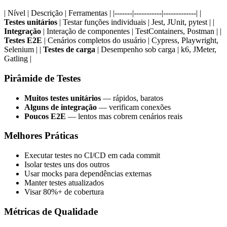
| Nível | Descrição | Ferramentas | |-------|-----------|-------------| |
Testes unitários
| Testar funções individuais | Jest, JUnit, pytest | |
Integração
| Interação de componentes | TestContainers, Postman | |
Testes E2E
| Cenários completos do usuário | Cypress, Playwright,
Selenium | |
Testes de carga
| Desempenho sob carga | k6, JMeter,
Gatling |
Pirâmide de Testes
Muitos testes unitários
— rápidos, baratos
Alguns de integração
— verificam conexões
Poucos E2E
— lentos mas cobrem cenários reais
Melhores Práticas
Executar testes no CI/CD em cada commit
Isolar testes uns dos outros
Usar mocks para dependências externas
Manter testes atualizados
Visar 80%+ de cobertura
Métricas de Qualidade