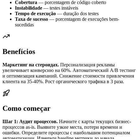
Cobertura
— porcentagem de código coberto
Instabilidade
— testes instáveis
Tempo de execução
— duração dos testes
Taxa de sucesso
— porcentagem de execuções bem-
sucedidas
Benefícios
Маркетинг на стероидах.
Персонализация рекламы
увеличивает конверсию на 60%. Автоматический A/B тестинг
и оптимизация кампаний. Снижение стоимости привлечения
клиента на 35-40%. Рост органического трафика в 3 раза.
Como começar
Шаг 1: Аудит процессов.
Начните с карты текущих бизнес-
процессов as-is. Выявите узкие места, потери времени и
ошибки. Определите процессы с наибольшим потенциалом
автоматизации. Измерьте baseline метрики до начала