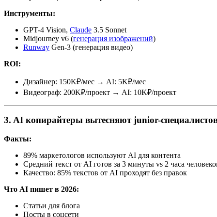
Инструменты:
GPT-4 Vision,
Claude
3.5 Sonnet
Midjourney v6 (
генерация изображений
)
Runway
Gen-3 (генерация видео)
ROI:
Дизайнер: 150K₽/мес → AI: 5K₽/мес
Видеограф: 200K₽/проект → AI: 10K₽/проект
3. AI копирайтеры вытесняют junior-специалисто
Факты:
89% маркетологов используют AI для контента
Средний текст от AI готов за 3 минуты vs 2 часа человек
Качество: 85% текстов от AI проходят без правок
Что AI пишет в 2026:
Статьи для блога
Посты в соцсети