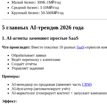
Малый бизнес: 300K-1M₽/год
Средний бизнес: 3-10M₽/год
Крупный бизнес: 50-500M₽/год
5 главных AI-трендов 2026 года
1. AI-агенты заменяют простые SaaS
Что происходит:
Вместо покупки 10 разных
SaaS
-сервисов ко
Обрабатывает заявки
Ведёт переписку с клиентами
Создаёт отчёты
Управляет задачами
Примеры:
AI-менеджер по продажам (заменяет часть
CRM
)
AI-бухгалтер (автоматизирует учёт)
AI-маркетолог (генерирует контент + запускает кампании
Эффект: