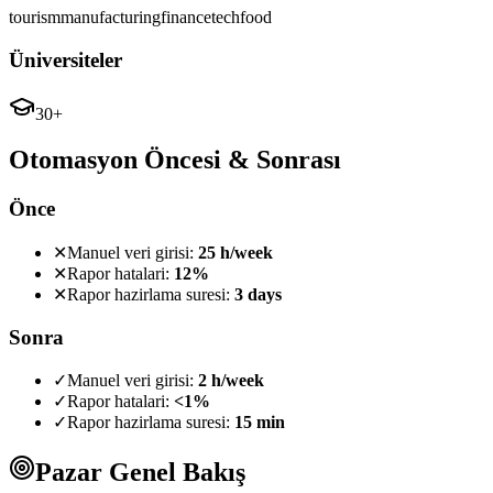
tourism
manufacturing
finance
tech
food
Üniversiteler
30+
Otomasyon Öncesi & Sonrası
Önce
✕
Manuel veri girisi:
25 h/week
✕
Rapor hatalari:
12%
✕
Rapor hazirlama suresi:
3 days
Sonra
✓
Manuel veri girisi:
2 h/week
✓
Rapor hatalari:
<1%
✓
Rapor hazirlama suresi:
15 min
Pazar Genel Bakış