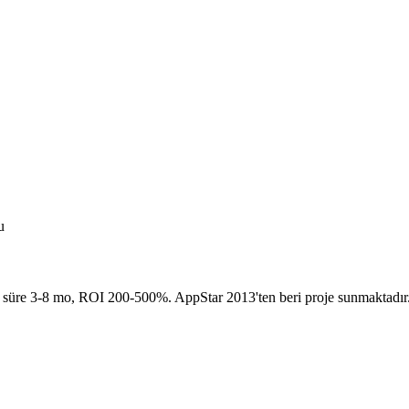
u
üre 3-8 mo, ROI 200-500%. AppStar 2013'ten beri proje sunmaktadır