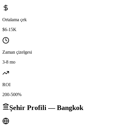
Ortalama çek
$6-15K
Zaman çizelgesi
3-8 mo
ROI
200-500%
Şehir Profili — Bangkok