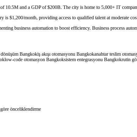
of 10.5M and a GDP of $200B. The city is home to 5,000+ IT companies
ry is $1,200/month, providing access to qualified talent at moderate cos
nting business automation to boost efficiency. Business process autom
al dönüşüm Bangkok
iş akışı otomasyonu Bangkok
anahtar teslim otoma
kok
low-code otomasyon Bangkok
sistem entegrasyonu Bangkok
rutin g
göre önceliklendirme