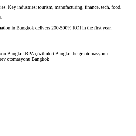
. Key industries: tourism, manufacturing, finance, tech, food.
t.
ation in Bangkok delivers 200-500% ROI in the first year.
syon Bangkok
BPA çözümleri Bangkok
belge otomasyonu
örev otomasyonu Bangkok