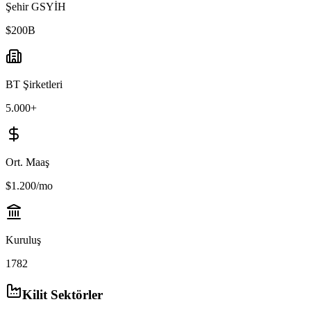
Şehir GSYİH
$200B
BT Şirketleri
5.000+
Ort. Maaş
$1.200/mo
Kuruluş
1782
Kilit Sektörler