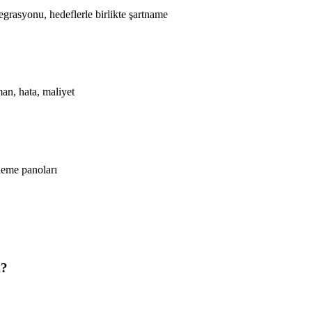
rasyonu, hedeflerle birlikte şartname
man, hata, maliyet
leme panoları
k?