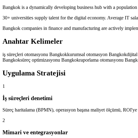
Bangkok is a dynamically developing business hub with a population 
30+ universities supply talent for the digital economy. Average IT sala
Bangkok companies in finance and manufacturing are actively impleme
Anahtar Kelimeler
iş süreçleri otomasyonu Bangkok
kurumsal otomasyon Bangkok
dijit
Bangkok
süreç optimizasyonu Bangkok
raporlama otomasyonu Bang
Uygulama Stratejisi
1
İş süreçleri denetimi
Süreç haritalama (BPMN), operasyon başına maliyet ölçümü, ROI'ye 
2
Mimari ve entegrasyonlar