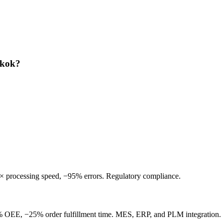
gkok?
× processing speed, −95% errors. Regulatory compliance.
5% OEE, −25% order fulfillment time. MES, ERP, and PLM integration.