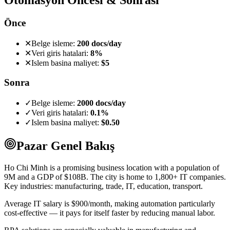
Önce
✕
Belge isleme:
200 docs/day
✕
Veri giris hatalari:
8%
✕
Islem basina maliyet:
$5
Sonra
✓
Belge isleme:
2000 docs/day
✓
Veri giris hatalari:
0.1%
✓
Islem basina maliyet:
$0.50
Pazar Genel Bakış
Ho Chi Minh is a promising business location with a population of
9M and a GDP of $108B. The city is home to 1,800+ IT companies.
Key industries: manufacturing, trade, IT, education, transport.
Average IT salary is $900/month, making automation particularly
cost-effective — it pays for itself faster by reducing manual labor.