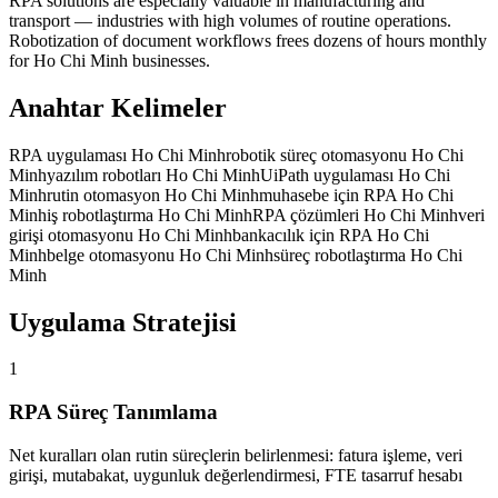
RPA solutions are especially valuable in manufacturing and
transport — industries with high volumes of routine operations.
Robotization of document workflows frees dozens of hours monthly
for Ho Chi Minh businesses.
Anahtar Kelimeler
RPA uygulaması Ho Chi Minh
robotik süreç otomasyonu Ho Chi
Minh
yazılım robotları Ho Chi Minh
UiPath uygulaması Ho Chi
Minh
rutin otomasyon Ho Chi Minh
muhasebe için RPA Ho Chi
Minh
iş robotlaştırma Ho Chi Minh
RPA çözümleri Ho Chi Minh
veri
girişi otomasyonu Ho Chi Minh
bankacılık için RPA Ho Chi
Minh
belge otomasyonu Ho Chi Minh
süreç robotlaştırma Ho Chi
Minh
Uygulama Stratejisi
1
RPA Süreç Tanımlama
Net kuralları olan rutin süreçlerin belirlenmesi: fatura işleme, veri
girişi, mutabakat, uygunluk değerlendirmesi, FTE tasarruf hesabı