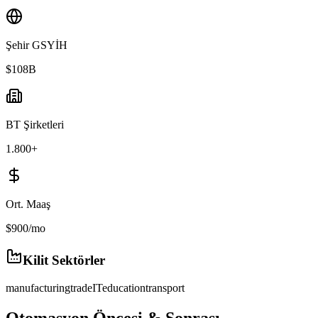
Şehir GSYİH
$108B
BT Şirketleri
1.800+
Ort. Maaş
$900/mo
Kilit Sektörler
manufacturing
trade
IT
education
transport
Otomasyon Öncesi & Sonrası