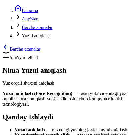
Главная
AppStar
Barcha atamalar
Yuzni aniqlash
Barcha atamalar
Sun'iy intellekt
Nima Yuzni aniqlash
Yuz orqali shaxsni aniqlash
Yuzni aniqlash (Face Recognition)
— rasm yoki videodagi yuz
orqali shaxsni aniqlash yoki tasdiqlash uchun kompyuter ko'rish
texnologiyasi.
Qanday Ishlaydi
Yuzni aniqlash
— rasmdagi yuzning joylashuvini aniqlash