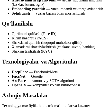
Xususiyatlarni ajratib olish
— asosiy nuqtalarni aniqlash
(ko'zlar, burun, og'iz)
Embedding yaratish
— yuzni raqamli vektorga aylantirish
Solishtirish
— yuzlar bazasi bilan moslashtirish
Qo'llanilishi
Qurilmani qulflash (Face ID)
Kirish nazorati (PACS)
Shaxslarni qidirish (huquqni muhofaza qilish)
Xizmatlarni shaxsiylashtirish (chakana savdo, banklar)
Shaxsni tasdiqlash (KYC)
Texnologiyalar va Algoritmlar
DeepFace
— Facebook/Meta
FaceNet
— Google
ArcFace
— zamonaviy SOTA algoritmi
OpenCV
— kompyuter ko'rish kutubxonasi
Axloqiy Masalalar
Texnologiya maxfiylik, biometrik ma'lumotlar va kuzatuv