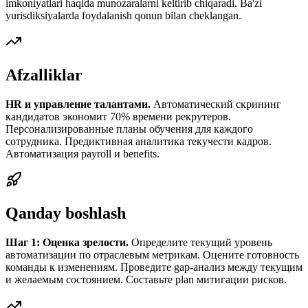
imkoniyatlari haqida munozaralarni keltirib chiqaradi. Ba'zi
yurisdiksiyalarda foydalanish qonun bilan cheklangan.
Afzalliklar
HR и управление талантами.
Автоматический скрининг
кандидатов экономит 70% времени рекрутеров.
Персонализированные планы обучения для каждого
сотрудника. Предиктивная аналитика текучести кадров.
Автоматизация payroll и benefits.
Qanday boshlash
Шаг 1: Оценка зрелости.
Определите текущий уровень
автоматизации по отраслевым метрикам. Оцените готовность
команды к изменениям. Проведите gap-анализ между текущим
и желаемым состоянием. Составьте plan митигации рисков.