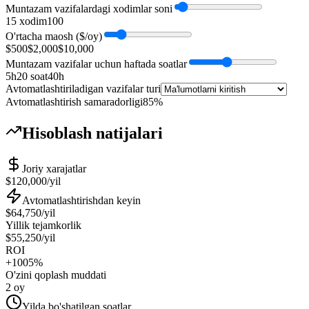
Muntazam vazifalardagi xodimlar soni
1
5 xodim
100
O'rtacha maosh ($/oy)
$500
$2,000
$10,000
Muntazam vazifalar uchun haftada soatlar
5h
20 soat
40h
Avtomatlashtiriladigan vazifalar turi
Avtomatlashtirish samaradorligi
85%
Hisoblash natijalari
Joriy xarajatlar
$120,000
/yil
Avtomatlashtirishdan keyin
$64,750
/yil
Yillik tejamkorlik
$55,250
/yil
ROI
+1005%
O'zini qoplash muddati
2 oy
Yilda bo'shatilgan soatlar