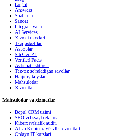
Lug'at
Answers
Shaharlar
Sanoat
Integratsiyalar
AI Services
Xizmat narxlari
Taqqoslashlar
Asboblar
SiteGen AI
Verified Facts
Avtomatlashtirish
Tez-tez so'raladigan savollar
Haqiqiy keyslar
Mahsulotlar
Xizmatlar
Mahsulotlar va xizmatlar
Bepul CRM tizimi
SEO veb-sayt reklama
Kiberxavfsizlik auditi
AI va Kripto xavfsizlik xizmatlari
Onlayn IT kurslari