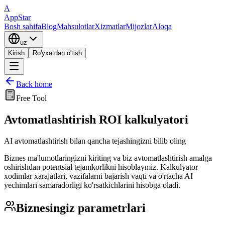
A
AppStar
Bosh sahifa
Blog
Mahsulotlar
Xizmatlar
Mijozlar
Aloqa
uz
Kirish
Ro'yxatdan o'tish
Back home
Free Tool
Avtomatlashtirish ROI kalkulyatori
AI avtomatlashtirish bilan qancha tejashingizni bilib oling
Biznes ma'lumotlaringizni kiriting va biz avtomatlashtirish amalga
oshirishdan potentsial tejamkorlikni hisoblaymiz. Kalkulyator
xodimlar xarajatlari, vazifalarni bajarish vaqti va o'rtacha AI
yechimlari samaradorligi ko'rsatkichlarini hisobga oladi.
Biznesingiz parametrlari