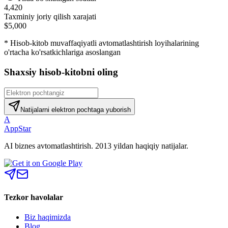
4,420
Taxminiy joriy qilish xarajati
$5,000
* Hisob-kitob muvaffaqiyatli avtomatlashtirish loyihalarining
o'rtacha ko'rsatkichlariga asoslangan
Shaxsiy hisob-kitobni oling
Natijalarni elektron pochtaga yuborish
A
AppStar
AI biznes avtomatlashtirish. 2013 yildan haqiqiy natijalar.
Tezkor havolalar
Biz haqimizda
Blog