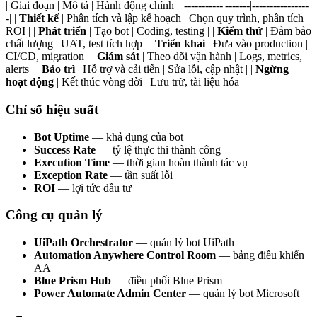
| Giai đoạn | Mô tả | Hành động chính | |-----------|-------|----------------
-| |
Thiết kế
| Phân tích và lập kế hoạch | Chọn quy trình, phân tích
ROI | |
Phát triển
| Tạo bot | Coding, testing | |
Kiểm thử
| Đảm bảo
chất lượng | UAT, test tích hợp | |
Triển khai
| Đưa vào production |
CI/CD, migration | |
Giám sát
| Theo dõi vận hành | Logs, metrics,
alerts | |
Bảo trì
| Hỗ trợ và cải tiến | Sửa lỗi, cập nhật | |
Ngừng
hoạt động
| Kết thúc vòng đời | Lưu trữ, tài liệu hóa |
Chỉ số hiệu suất
Bot Uptime
— khả dụng của bot
Success Rate
— tỷ lệ thực thi thành công
Execution Time
— thời gian hoàn thành tác vụ
Exception Rate
— tần suất lỗi
ROI
— lợi tức đầu tư
Công cụ quản lý
UiPath Orchestrator
— quản lý bot UiPath
Automation Anywhere Control Room
— bảng điều khiển
AA
Blue Prism Hub
— điều phối Blue Prism
Power Automate Admin Center
— quản lý bot Microsoft