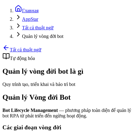
Главная
AppStar
Tất cả thuật ngữ
Quản lý vòng đời bot
Tất cả thuật ngữ
Tự động hóa
Quản lý vòng đời bot là gì
Quy trình tạo, triển khai và bảo trì bot
Quản lý Vòng đời Bot
Bot Lifecycle Management
— phương pháp toàn diện để quản lý
bot RPA từ phát triển đến ngừng hoạt động.
Các giai đoạn vòng đời