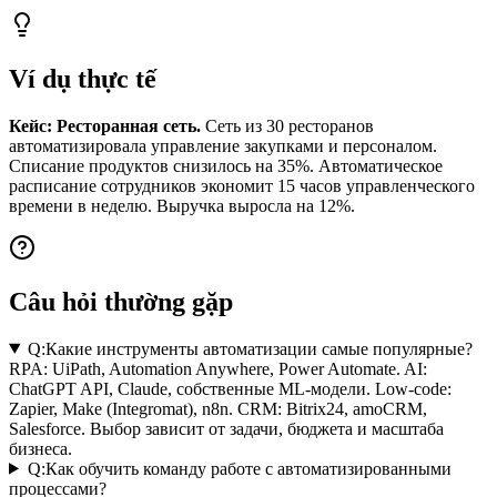
Ví dụ thực tế
Кейс: Ресторанная сеть.
Сеть из 30 ресторанов
автоматизировала управление закупками и персоналом.
Списание продуктов снизилось на 35%. Автоматическое
расписание сотрудников экономит 15 часов управленческого
времени в неделю. Выручка выросла на 12%.
Câu hỏi thường gặp
Q:
Какие инструменты автоматизации самые популярные?
RPA: UiPath, Automation Anywhere, Power Automate. AI:
ChatGPT API, Claude, собственные ML-модели. Low-code:
Zapier, Make (Integromat), n8n. CRM: Bitrix24, amoCRM,
Salesforce. Выбор зависит от задачи, бюджета и масштаба
бизнеса.
Q:
Как обучить команду работе с автоматизированными
процессами?