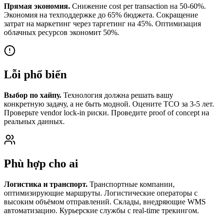
Прямая экономия.
Снижение cost per transaction на 50-60%.
Экономия на техподдержке до 65% бюджета. Сокращение
затрат на маркетинг через таргетинг на 45%. Оптимизация
облачных ресурсов экономит 50%.
Lỗi phổ biến
Выбор по хайпу.
Технология должна решать вашу
конкретную задачу, а не быть модной. Оцените TCO за 3-5 лет.
Проверьте vendor lock-in риски. Проведите proof of concept на
реальных данных.
Phù hợp cho ai
Логистика и транспорт.
Транспортные компании,
оптимизирующие маршруты. Логистические операторы с
высоким объёмом отправлений. Склады, внедряющие WMS
автоматизацию. Курьерские службы с real-time трекингом.