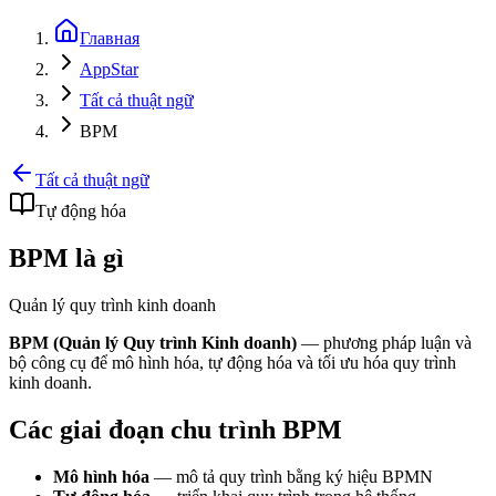
Главная
AppStar
Tất cả thuật ngữ
BPM
Tất cả thuật ngữ
Tự động hóa
BPM là gì
Quản lý quy trình kinh doanh
BPM (Quản lý Quy trình Kinh doanh)
— phương pháp luận và
bộ công cụ để mô hình hóa, tự động hóa và tối ưu hóa quy trình
kinh doanh.
Các giai đoạn chu trình BPM
Mô hình hóa
— mô tả quy trình bằng ký hiệu BPMN