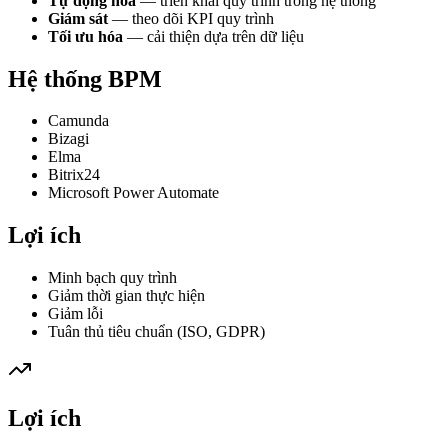
Tự động hóa
— triển khai quy trình trong hệ thống
Giám sát
— theo dõi KPI quy trình
Tối ưu hóa
— cải thiện dựa trên dữ liệu
Hệ thống BPM
Camunda
Bizagi
Elma
Bitrix24
Microsoft Power Automate
Lợi ích
Minh bạch quy trình
Giảm thời gian thực hiện
Giảm lỗi
Tuân thủ tiêu chuẩn (ISO, GDPR)
Lợi ích