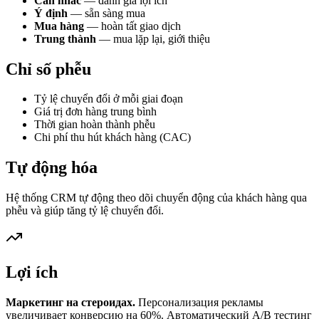
Cân nhắc
— đánh giá lợi ích
Ý định
— sẵn sàng mua
Mua hàng
— hoàn tất giao dịch
Trung thành
— mua lặp lại, giới thiệu
Chỉ số phễu
Tỷ lệ chuyển đổi ở mỗi giai đoạn
Giá trị đơn hàng trung bình
Thời gian hoàn thành phễu
Chi phí thu hút khách hàng (CAC)
Tự động hóa
Hệ thống CRM tự động theo dõi chuyển động của khách hàng qua
phễu và giúp tăng tỷ lệ chuyển đổi.
Lợi ích
Маркетинг на стероидах.
Персонализация рекламы
увеличивает конверсию на 60%. Автоматический A/B тестинг