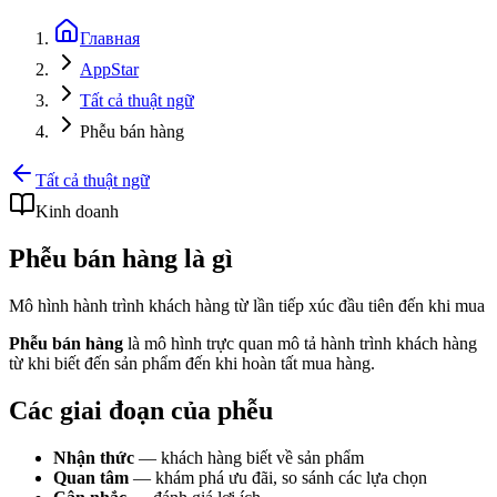
Главная
AppStar
Tất cả thuật ngữ
Phễu bán hàng
Tất cả thuật ngữ
Kinh doanh
Phễu bán hàng là gì
Mô hình hành trình khách hàng từ lần tiếp xúc đầu tiên đến khi mua
Phễu bán hàng
là mô hình trực quan mô tả hành trình khách hàng
từ khi biết đến sản phẩm đến khi hoàn tất mua hàng.
Các giai đoạn của phễu
Nhận thức
— khách hàng biết về sản phẩm
Quan tâm
— khám phá ưu đãi, so sánh các lựa chọn