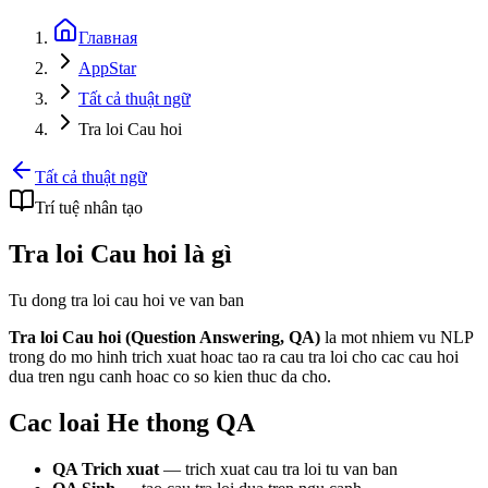
Главная
AppStar
Tất cả thuật ngữ
Tra loi Cau hoi
Tất cả thuật ngữ
Trí tuệ nhân tạo
Tra loi Cau hoi là gì
Tu dong tra loi cau hoi ve van ban
Tra loi Cau hoi (Question Answering, QA)
la mot nhiem vu NLP
trong do mo hinh trich xuat hoac tao ra cau tra loi cho cac cau hoi
dua tren ngu canh hoac co so kien thuc da cho.
Cac loai He thong QA
QA Trich xuat
— trich xuat cau tra loi tu van ban