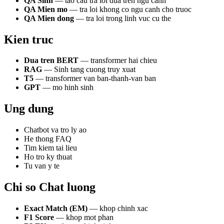
QA Sinh
— tao cau tra loi dua tren ngu canh
QA Mien mo
— tra loi khong co ngu canh cho truoc
QA Mien dong
— tra loi trong linh vuc cu the
Kien truc
Dua tren BERT
— transformer hai chieu
RAG
— Sinh tang cuong truy xuat
T5
— transformer van ban-thanh-van ban
GPT
— mo hinh sinh
Ung dung
Chatbot va tro ly ao
He thong FAQ
Tim kiem tai lieu
Ho tro ky thuat
Tu van y te
Chi so Chat luong
Exact Match (EM)
— khop chinh xac
F1 Score
— khop mot phan