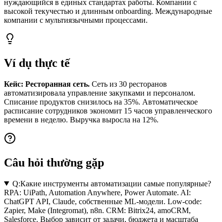
нуждающийся в единых стандартах работы. Компании с
высокой текучестью и длинным onboarding. Международные
компании с мультиязычными процессами.
Ví dụ thực tế
Кейс: Ресторанная сеть.
Сеть из 30 ресторанов
автоматизировала управление закупками и персоналом.
Списание продуктов снизилось на 35%. Автоматическое
расписание сотрудников экономит 15 часов управленческого
времени в неделю. Выручка выросла на 12%.
Câu hỏi thường gặp
Q:
Какие инструменты автоматизации самые популярные?
RPA: UiPath, Automation Anywhere, Power Automate. AI:
ChatGPT API, Claude, собственные ML-модели. Low-code:
Zapier, Make (Integromat), n8n. CRM: Bitrix24, amoCRM,
Salesforce. Выбор зависит от задачи, бюджета и масштаба