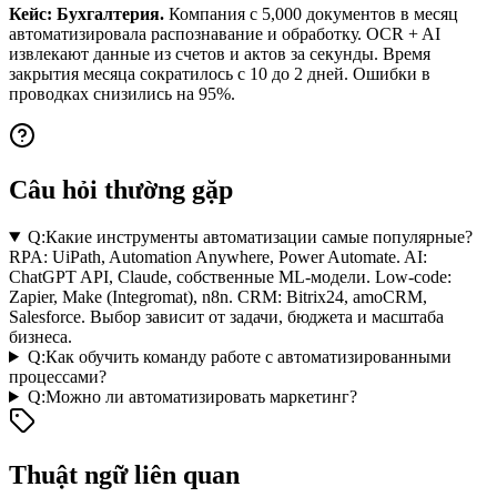
Кейс: Бухгалтерия.
Компания с 5,000 документов в месяц
автоматизировала распознавание и обработку. OCR + AI
извлекают данные из счетов и актов за секунды. Время
закрытия месяца сократилось с 10 до 2 дней. Ошибки в
проводках снизились на 95%.
Câu hỏi thường gặp
Q:
Какие инструменты автоматизации самые популярные?
RPA: UiPath, Automation Anywhere, Power Automate. AI:
ChatGPT API, Claude, собственные ML-модели. Low-code:
Zapier, Make (Integromat), n8n. CRM: Bitrix24, amoCRM,
Salesforce. Выбор зависит от задачи, бюджета и масштаба
бизнеса.
Q:
Как обучить команду работе с автоматизированными
процессами?
Q:
Можно ли автоматизировать маркетинг?
Thuật ngữ liên quan