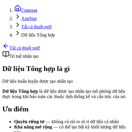
Главная
AppStar
Tất cả thuật ngữ
Dữ liệu Tổng hợp
Tất cả thuật ngữ
Trí tuệ nhân tạo
Dữ liệu Tổng hợp là gì
Dữ liệu huấn luyện được tạo nhân tạo
Dữ liệu Tổng hợp
là dữ liệu được tạo nhân tạo mô phỏng dữ liệu
thực trong khi bảo toàn các thuộc tính thống kê và cấu trúc của nó.
Ưu điểm
Quyền riêng tư
— không có rủi ro rò rỉ dữ liệu cá nhân
Khả năng mở rộng
— có thể tạo bất kỳ khối lượng dữ liệu