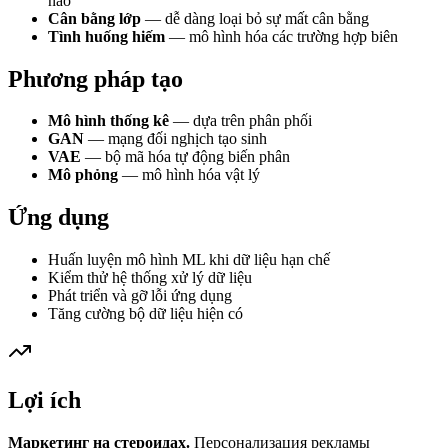
nào
Cân bằng lớp
— dễ dàng loại bỏ sự mất cân bằng
Tình huống hiếm
— mô hình hóa các trường hợp biên
Phương pháp tạo
Mô hình thống kê
— dựa trên phân phối
GAN
— mạng đối nghịch tạo sinh
VAE
— bộ mã hóa tự động biến phân
Mô phỏng
— mô hình hóa vật lý
Ứng dụng
Huấn luyện mô hình ML khi dữ liệu hạn chế
Kiểm thử hệ thống xử lý dữ liệu
Phát triển và gỡ lỗi ứng dụng
Tăng cường bộ dữ liệu hiện có
Lợi ích
Маркетинг на стероидах.
Персонализация рекламы