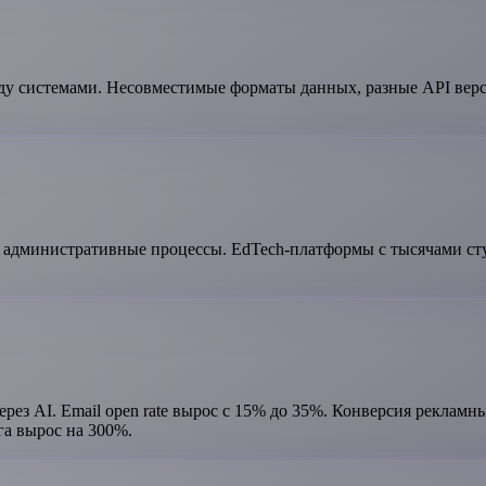
у системами. Несовместимые форматы данных, разные API верси
 административные процессы. EdTech-платформы с тысячами ст
рез AI. Email open rate вырос с 15% до 35%. Конверсия реклам
а вырос на 300%.