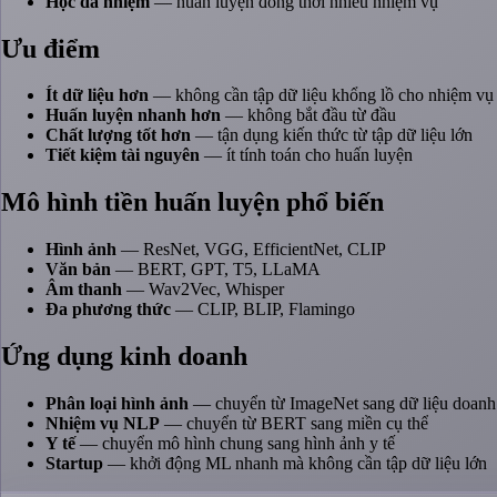
Học đa nhiệm
— huấn luyện đồng thời nhiều nhiệm vụ
Ưu điểm
Ít dữ liệu hơn
— không cần tập dữ liệu khổng lồ cho nhiệm vụ
Huấn luyện nhanh hơn
— không bắt đầu từ đầu
Chất lượng tốt hơn
— tận dụng kiến thức từ tập dữ liệu lớn
Tiết kiệm tài nguyên
— ít tính toán cho huấn luyện
Mô hình tiền huấn luyện phổ biến
Hình ảnh
— ResNet, VGG, EfficientNet, CLIP
Văn bản
— BERT, GPT, T5, LLaMA
Âm thanh
— Wav2Vec, Whisper
Đa phương thức
— CLIP, BLIP, Flamingo
Ứng dụng kinh doanh
Phân loại hình ảnh
— chuyển từ ImageNet sang dữ liệu doanh
Nhiệm vụ NLP
— chuyển từ BERT sang miền cụ thể
Y tế
— chuyển mô hình chung sang hình ảnh y tế
Startup
— khởi động ML nhanh mà không cần tập dữ liệu lớn