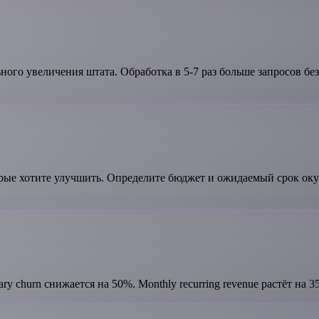
ного увеличения штата. Обработка в 5-7 раз больше запросов бе
е хотите улучшить. Определите бюджет и ожидаемый срок окупа
ry churn снижается на 50%. Monthly recurring revenue растёт на 35