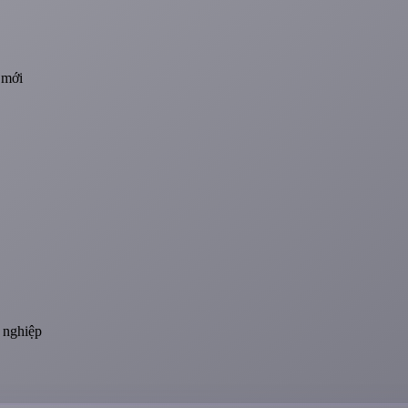
 mới
 nghiệp