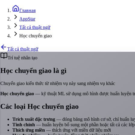
Главная
AppStar
Tất cả thuật ngữ
Học chuyển giao
Tất cả thuật ngữ
Trí tuệ nhân tạo
Học chuyển giao là gì
Chuyển giao kiến thức từ nhiệm vụ này sang nhiệm vụ khác
Học chuyển giao
— kỹ thuật ML sử dụng mô hình được huấn luyện trê
Các loại Học chuyển giao
Trích xuất đặc trưng
— đóng băng mô hình cơ sở, chỉ huấn luy
Tinh chỉnh
— huấn luyện bổ sung một phần hoặc tất cả các lớp
Thích ứng miền
— thích ứng với miền dữ liệu mới