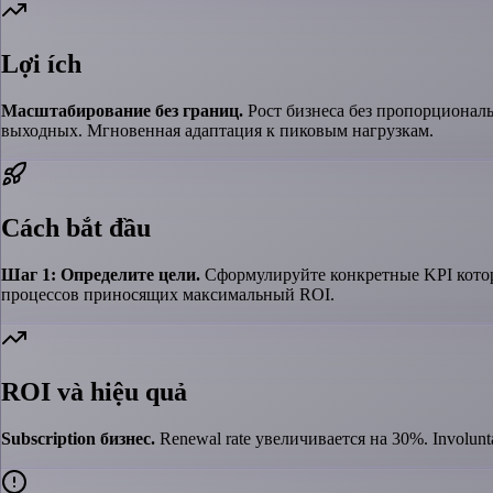
Lợi ích
Масштабирование без границ.
Рост бизнеса без пропорциональ
выходных. Мгновенная адаптация к пиковым нагрузкам.
Cách bắt đầu
Шаг 1: Определите цели.
Сформулируйте конкретные KPI которы
процессов приносящих максимальный ROI.
ROI và hiệu quả
Subscription бизнес.
Renewal rate увеличивается на 30%. Involunta