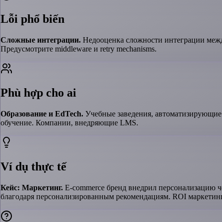
Lỗi phổ biến
Сложные интеграции.
Недооценка сложности интеграции межд
Предусмотрите middleware и retry mechanisms.
Phù hợp cho ai
Образование и EdTech.
Учебные заведения, автоматизирующие
обучение. Компании, внедряющие LMS.
Ví dụ thực tế
Кейс: Маркетинг.
E-commerce бренд внедрил персонализацию че
благодаря персонализированным рекомендациям. ROI маркетинг