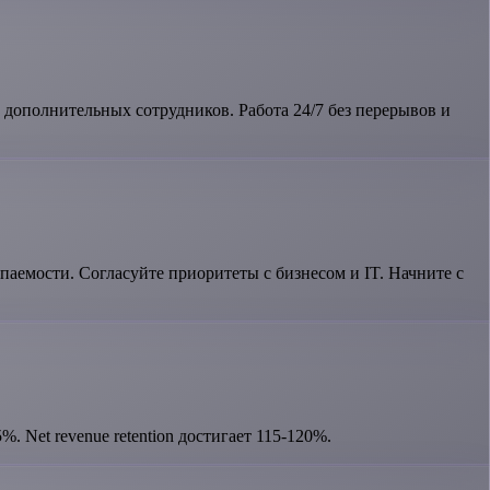
з дополнительных сотрудников. Работа 24/7 без перерывов и
емости. Согласуйте приоритеты с бизнесом и IT. Начните с
%. Net revenue retention достигает 115-120%.