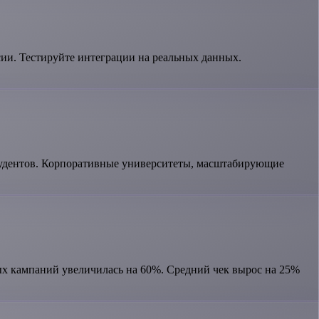
и. Тестируйте интеграции на реальных данных.
удентов. Корпоративные университеты, масштабирующие
ных кампаний увеличилась на 60%. Средний чек вырос на 25%