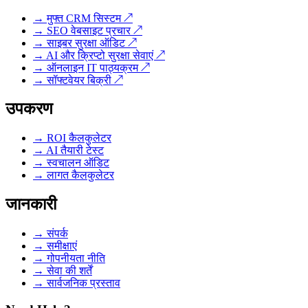
→ मुफ्त CRM सिस्टम ↗
→ SEO वेबसाइट प्रचार ↗
→ साइबर सुरक्षा ऑडिट ↗
→ AI और क्रिप्टो सुरक्षा सेवाएं ↗
→ ऑनलाइन IT पाठ्यक्रम ↗
→ सॉफ्टवेयर बिक्री ↗
उपकरण
→ ROI कैलकुलेटर
→ AI तैयारी टेस्ट
→ स्वचालन ऑडिट
→ लागत कैलकुलेटर
जानकारी
→ संपर्क
→ समीक्षाएं
→ गोपनीयता नीति
→ सेवा की शर्तें
→ सार्वजनिक प्रस्ताव